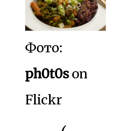
Фото:
ph0t0s
on
Flickr