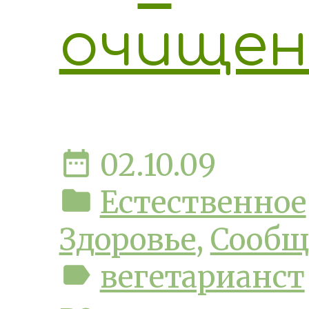
очище
date_range
02.10.09
folder
Естественное
Здоровье
,
Сообщ
label
вегетарианст