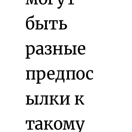
быть
разные
предпос
ылки к
такому