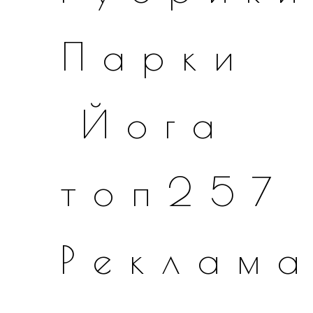
Парки
Йога
топ257
Реклам