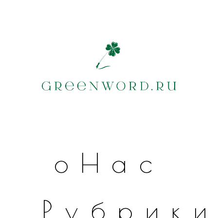
оНас
Рубрик