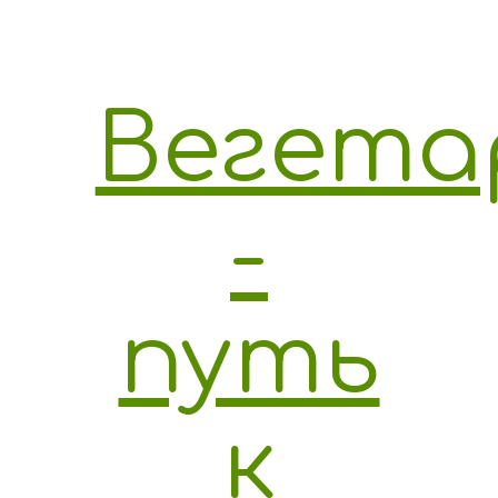
Вегета
-
путь
к