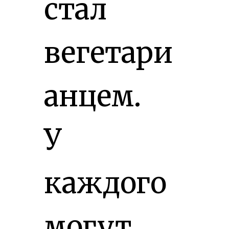
стал
вегетари
анцем.
У
каждого
могут