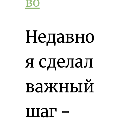
во
Недавно
я сделал
важный
шаг -