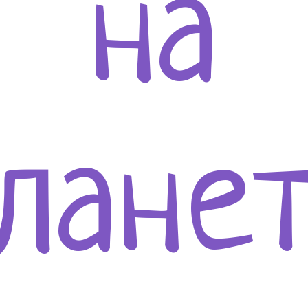
на
лане