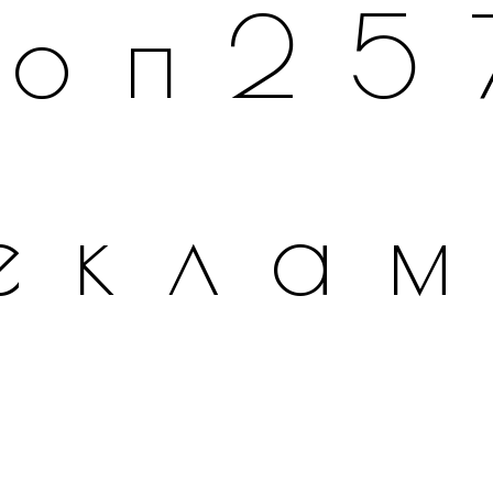
топ25
екла