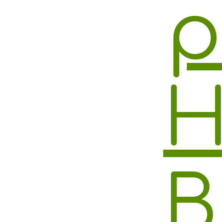
р
Н
В