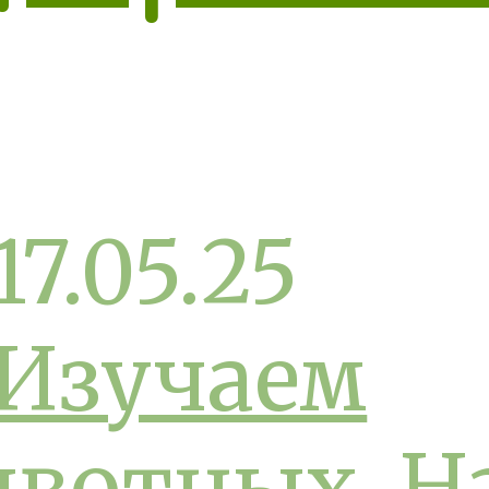
17.05.25
Изучаем
вотных
,
Н