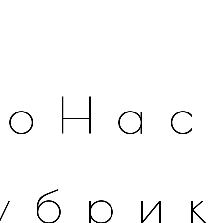
оНас
убри