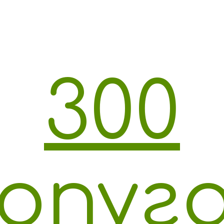
300
опуг