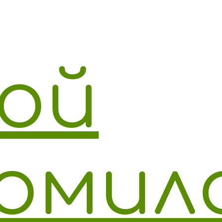
ой
омил