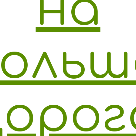
на
ольш
орог