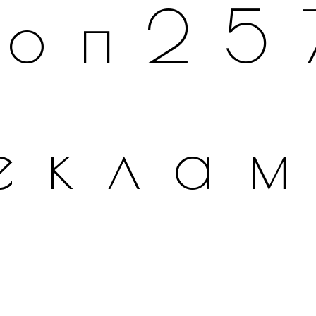
топ25
екла