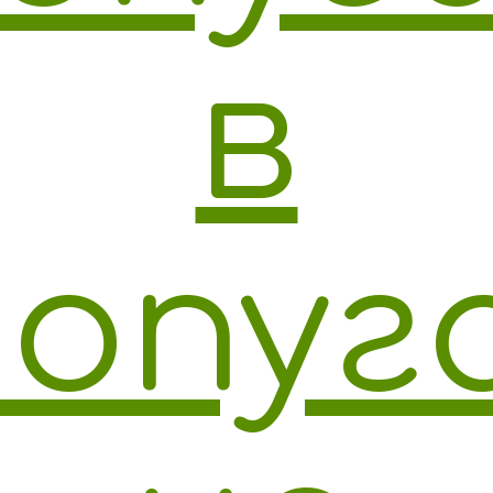
в
опуг