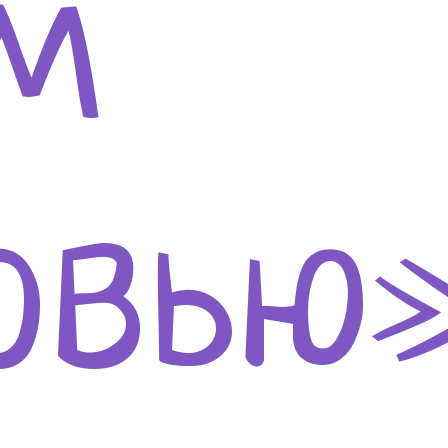
ом
рвью