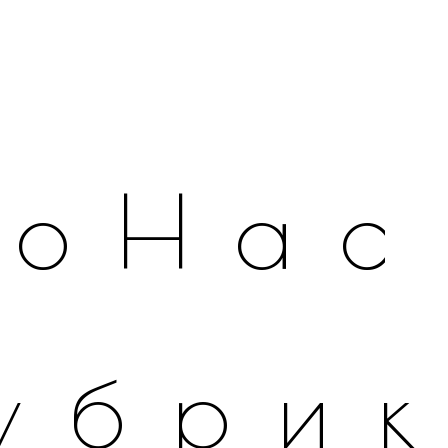
оНас
убри