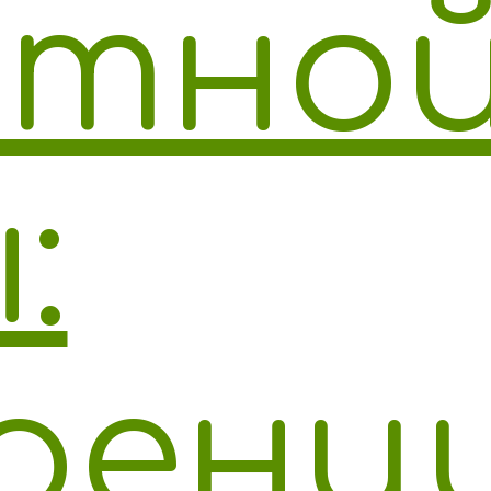
итно
:
ренц