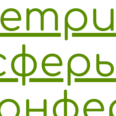
етр
сферы
онфе