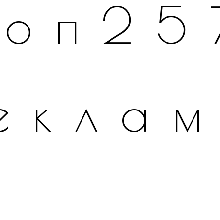
топ25
екла