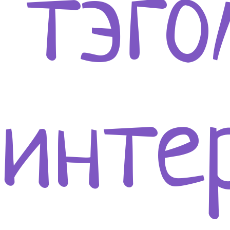
 тэг
инте