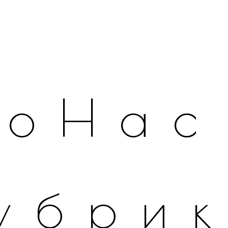
оНас
убри