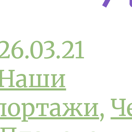
26.03.21
Наши
портажи
,
Ч