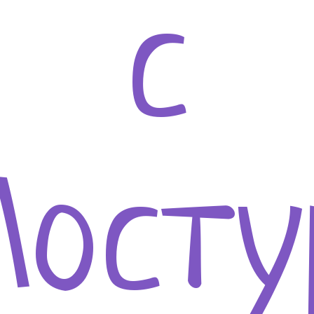
с
осту