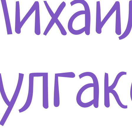
ихаи
улгак