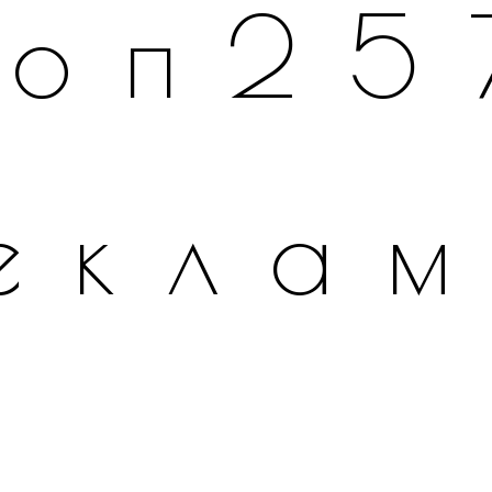
топ25
екла