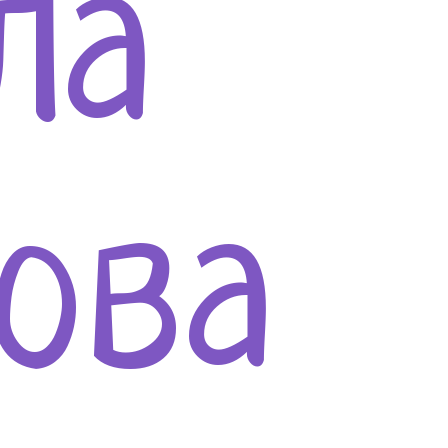
ла
ова