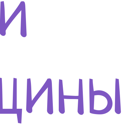
и
щины