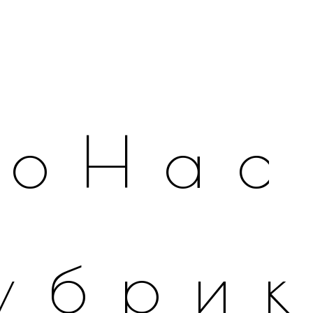
оНас
убри