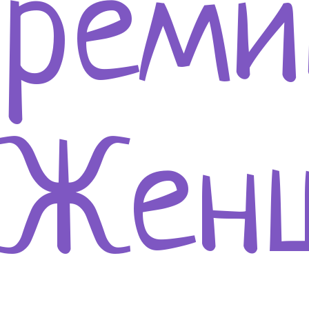
преми
«Жен