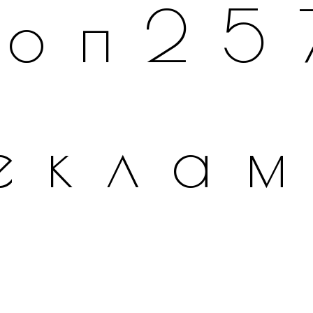
топ25
екла