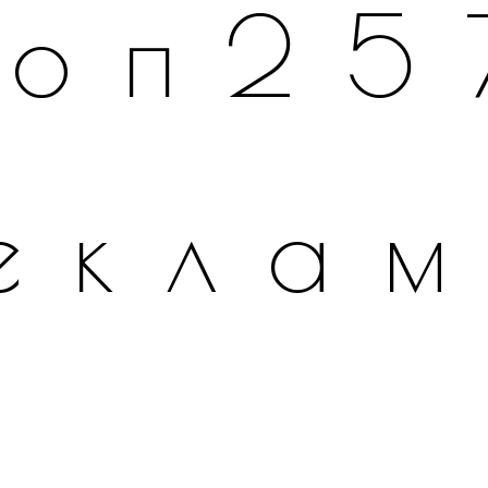
топ25
екла