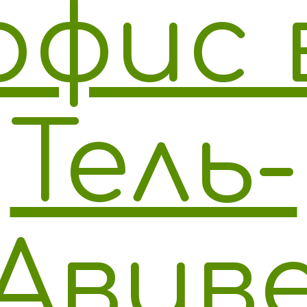
офис 
Тель-
Авив