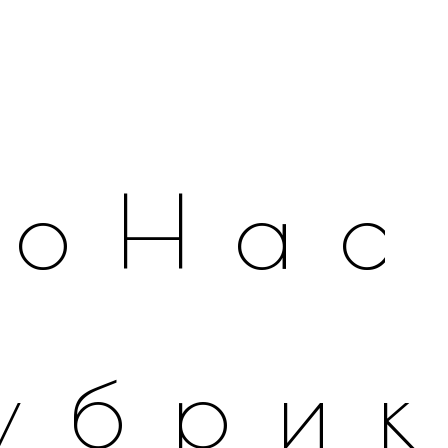
оНас
убри