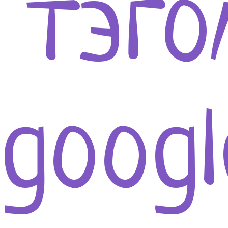
 тэг
goog