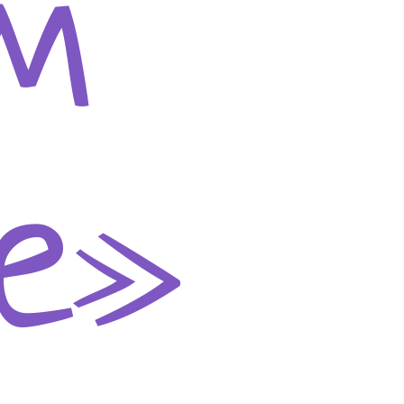
ом
le»