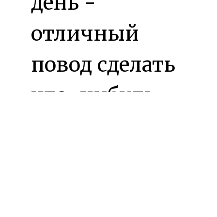
день -
отличный
повод сделать
что-нибудь
для мира, так
сделайте это,
все в ваших