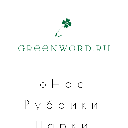
оНас
Рубрики
Парки