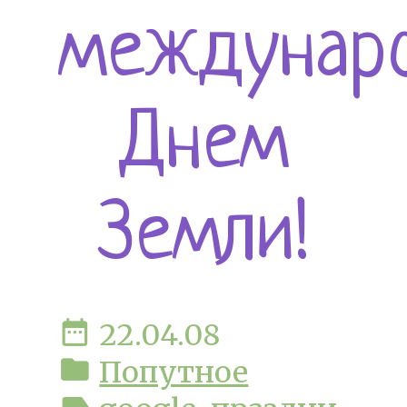
междунар
Днем
Земли!
date_range
22.04.08
folder
Попутное
label