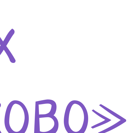
х
хово»