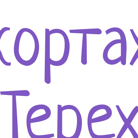
корта
Тере