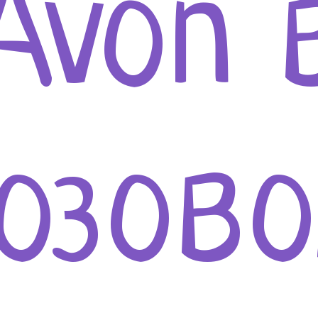
Avon 
озов