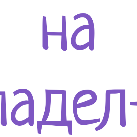
на
падел