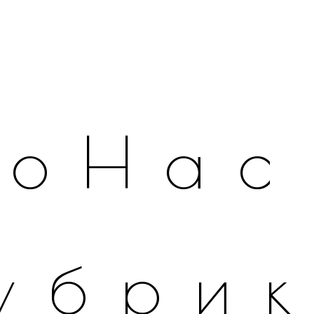
оНас
убри