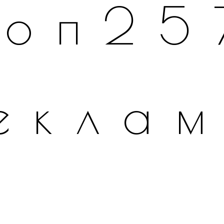
топ25
екла