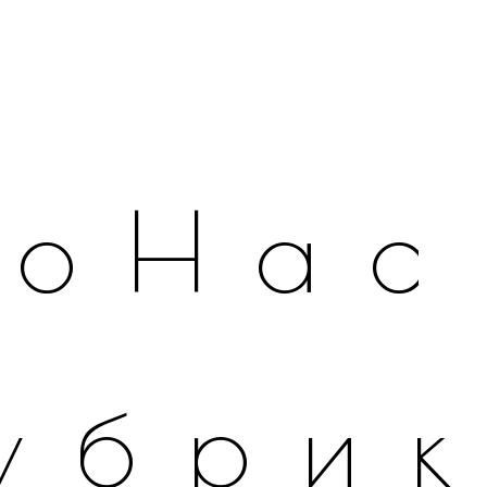
оНас
убри