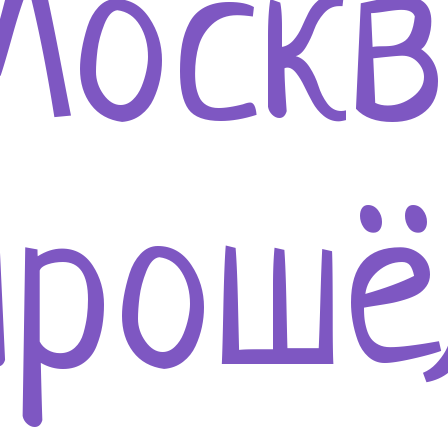
Москв
прошё