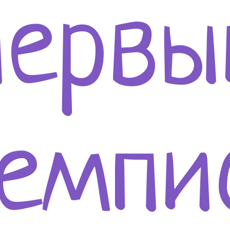
первы
емпи