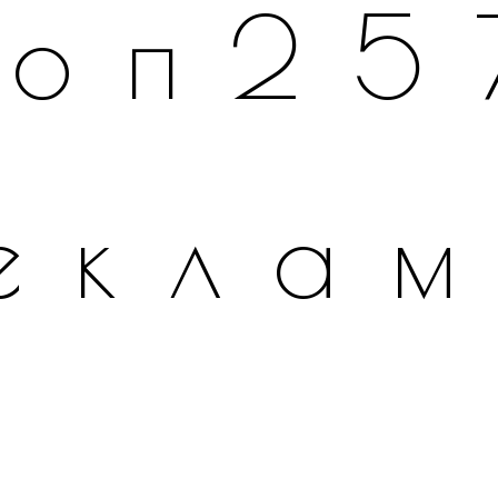
топ25
екла