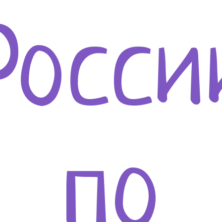
Росси
по