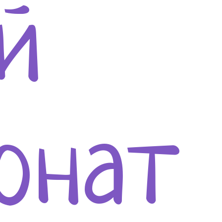
й
онат