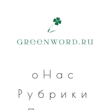
оНас
Рубрики