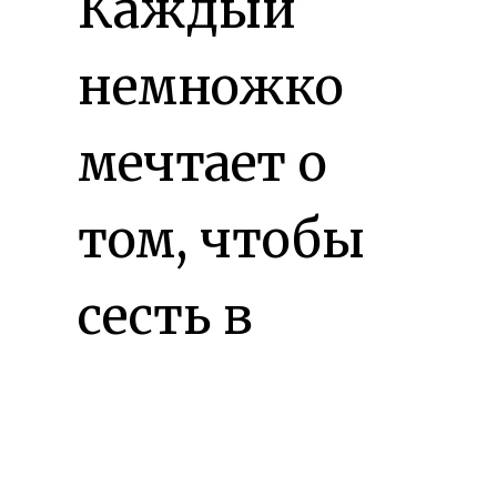
Каждый
немножко
мечтает о
том, чтобы
сесть в
шпагат
, в
который, это