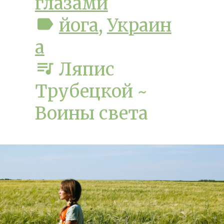
глазами
label
йога
,
Украин
а
queue_music
Ляпис
Трубецкой ~
Воины света