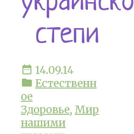
украинск
степи
date_range
14.09.14
folder
Естественн
ое
Здоровье
,
Мир
нашими