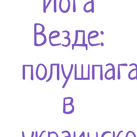
Йога
Везде:
полушпаг
в