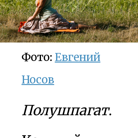
Фото:
Евгений
Носов
Полушпагат
.