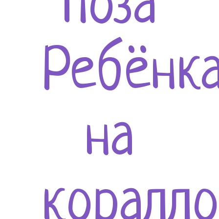
поза
Ребёнк
на
коралл