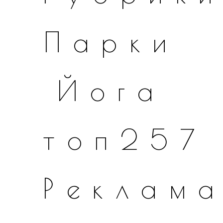
Парки
Йога
топ257
Реклам