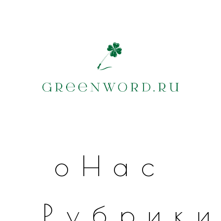
оНас
Рубрик