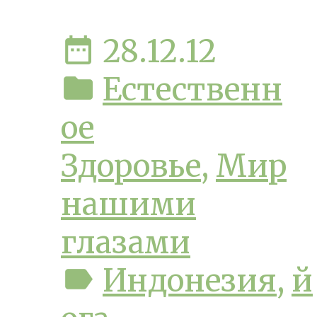
date_range
28.12.12
folder
Естественн
ое
Здоровье
,
Мир
нашими
глазами
label
Индонезия
,
й