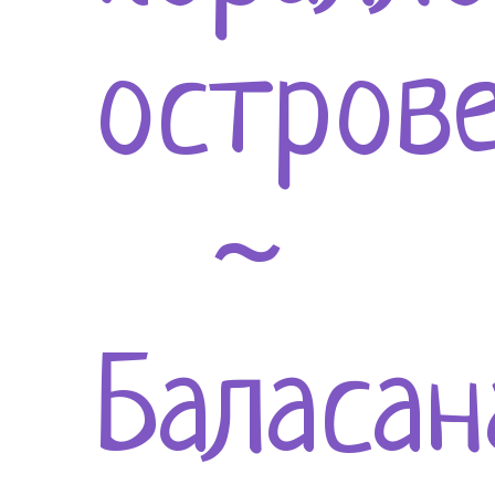
остров
~
Баласан