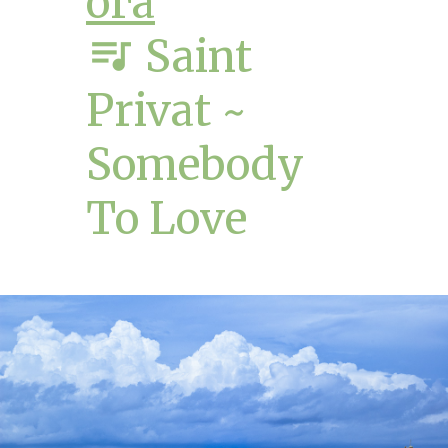
ога
queue_music
Saint
Privat ~
Somebody
To Love