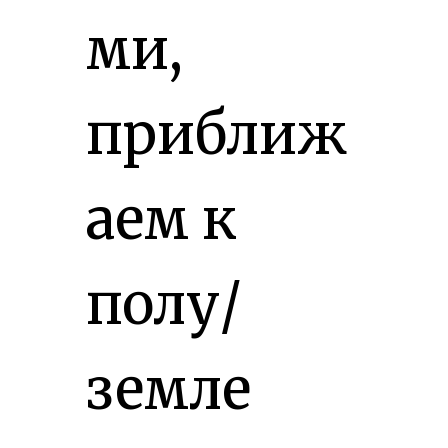
ми,
приближ
аем к
полу/
земле