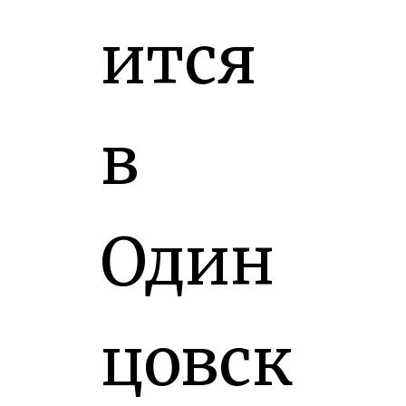
ится
в
Один
цовск