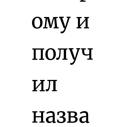
ому и
получ
ил
назва