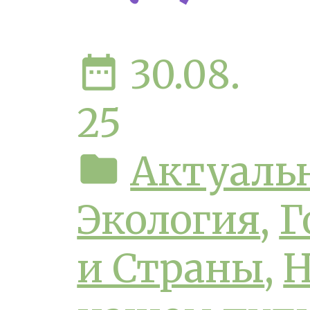
date_range
30.08.
25
folder
Актуаль
Экология
,
Г
и Страны
,
Н