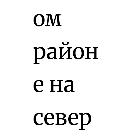
ом
район
е на
север