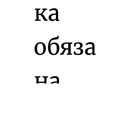
ка
обяза
на
Моск