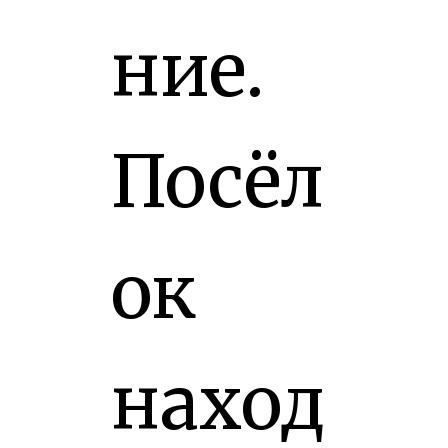
ние.
Посёл
ок
наход