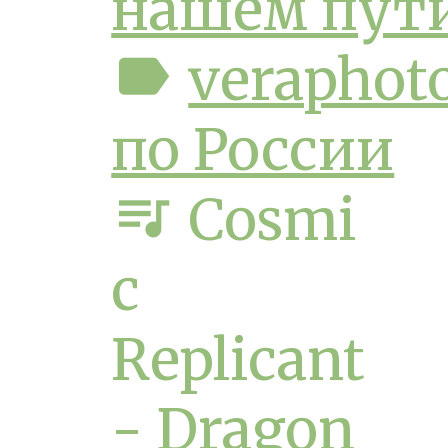
нашем пут
label
veraphot
по России
queue_music
Cosmi
c
Replicant
- Dragon