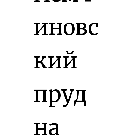
иновс
кий
пруд
на