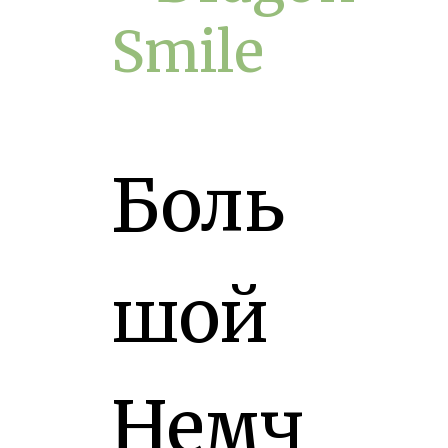
Smile
Боль
шой
Немч