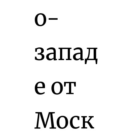
о-
запад
е от
Моск