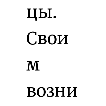
цы.
Свои
м
возни