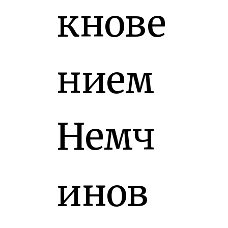
кнове
нием
Немч
инов