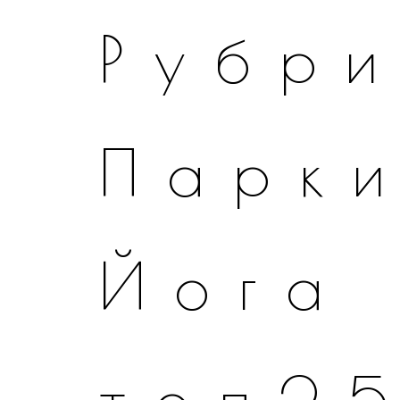
Рубр
Парк
Йога
топ2