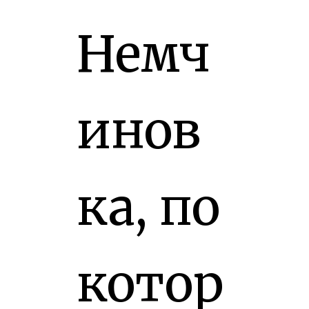
Немч
инов
ка, по
котор