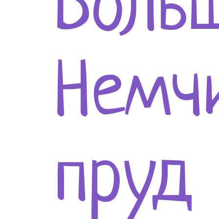
Боль
Немч
пруд