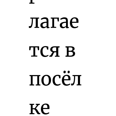
лагае
тся в
посёл
ке