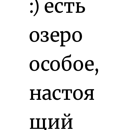
:) есть
озеро
особое,
настоя
щий