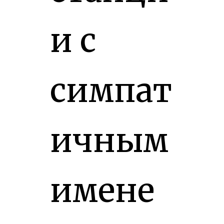
и с
симпат
ичным
имене