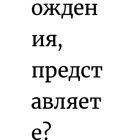
ожден
ия,
предст
авляет
е?