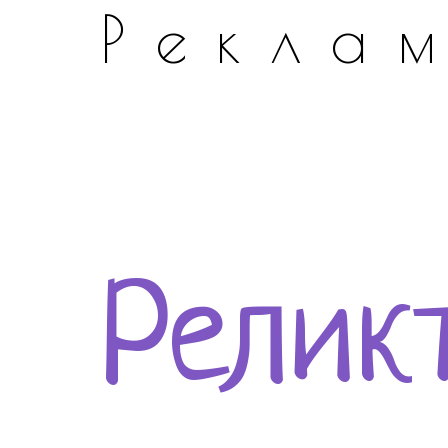
Рекла
Релик