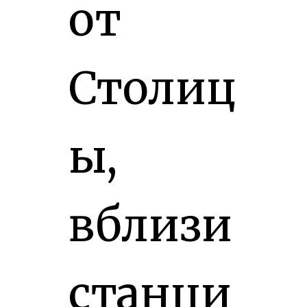
от
Столиц
ы,
вблизи
станци