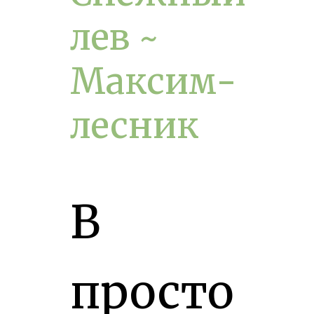
лев ~
Максим-
лесник
В
просто