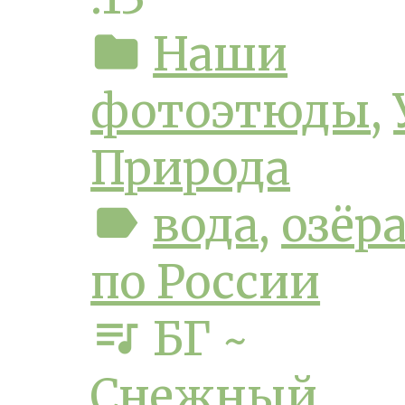
folder
Наши
фотоэтюды
,
Природа
label
вода
,
озёр
по России
queue_music
БГ ~
Снежный