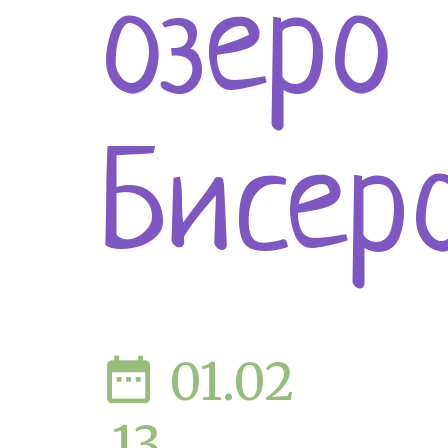
озеро
Бисер
date_range
01.02
.13