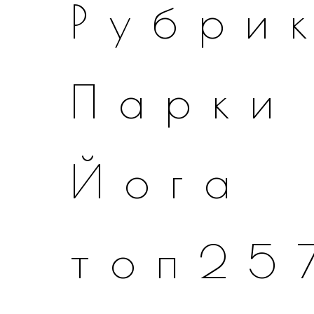
Рубри
Парки
Йога
топ25