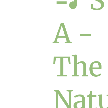
S
A -
The
Nat