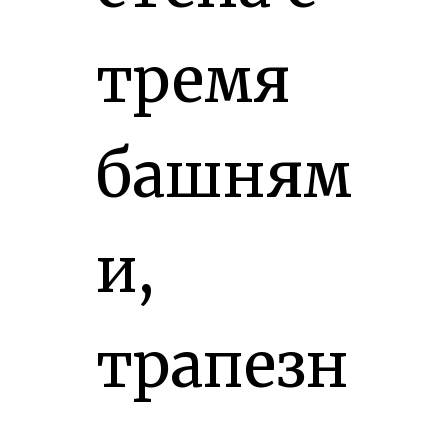
тремя
башням
и,
трапезн