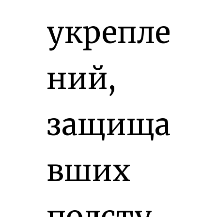
укрепле
ний,
защища
вших
подсту