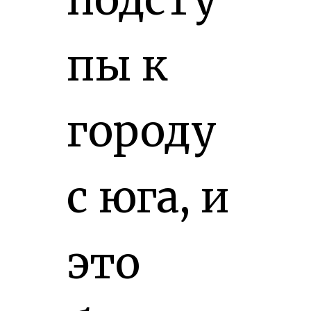
пы к
городу
с юга, и
это