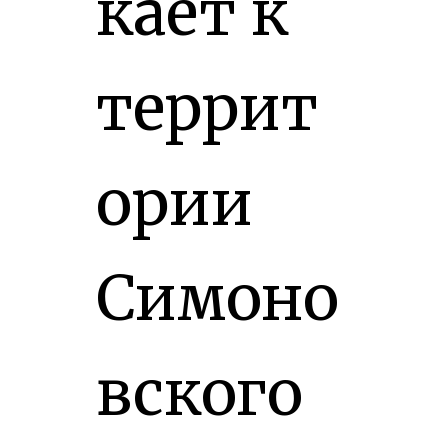
кает к
террит
ории
Симоно
вского