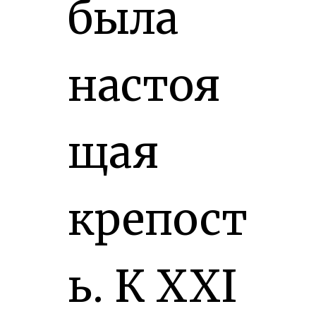
была
настоя
щая
крепост
ь. К XXI