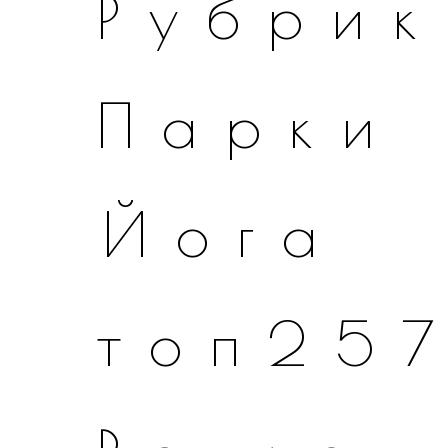
Рубрик
Парки
Йога
топ25