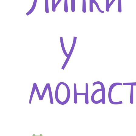
Липки
у
монас