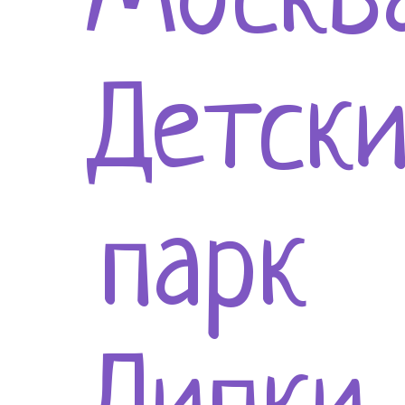
Москва
Детск
парк