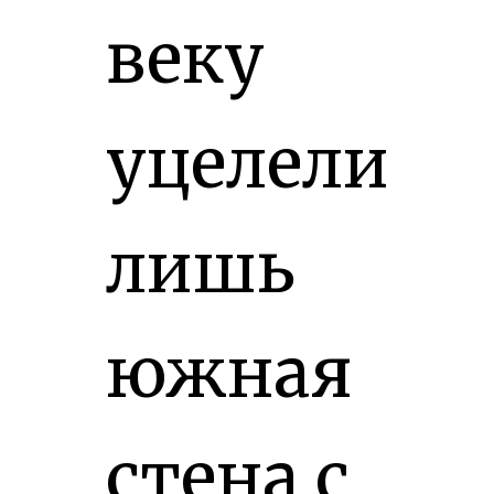
веку
уцелели
лишь
южная
стена с