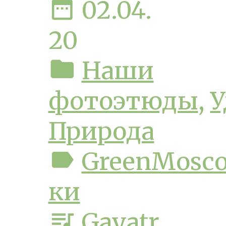
date_range
02.04.
20
folder
Наши
фотоэтюды
,
У
Природа
label
GreenMosc
ки
queue_music
Gayatr