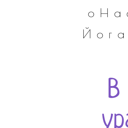
оНа
Йог
В
ур