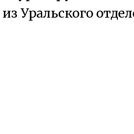
 из Уральского отде
на 3D-модель сердца
ляет собой копию
кого сердца, только 
 моделировании.
ка электронного сер