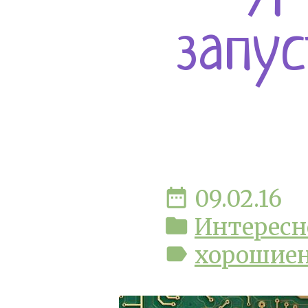
запу
date_range
09.02.16
folder
Интересн
label
хорошие