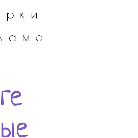
арки
лама
ге
ные