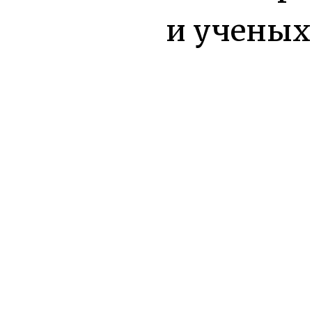
и ученых
разработа
представ
человечес
цифровом
Разработ