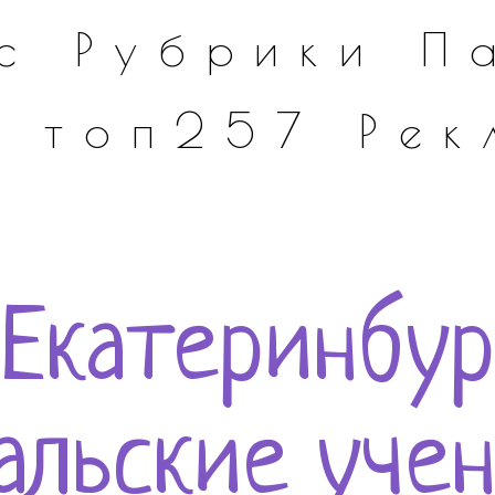
с
Рубрики
П
а
топ257
Рек
 Екатеринбур
альские уче