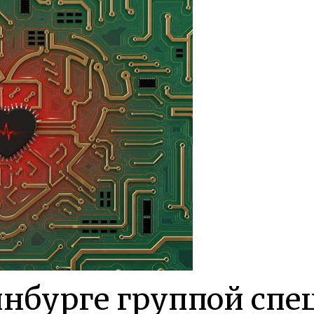
инбурге группой спе