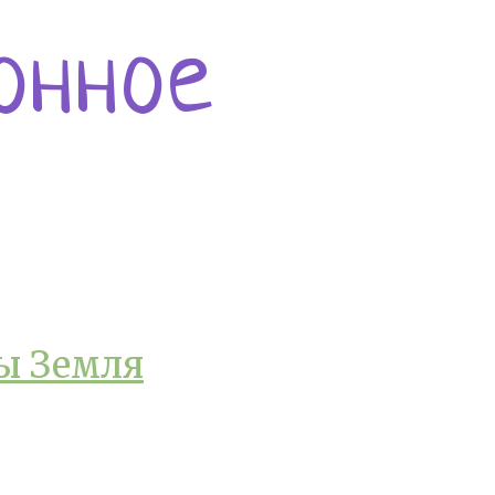
онное
ы Земля