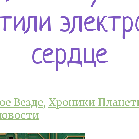
стили электр
сердце
ое Везде
,
Хроники Планет
новости