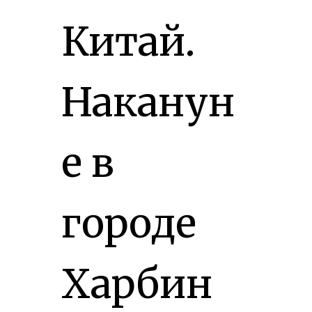
Китай.
Наканун
е в
городе
Харбин