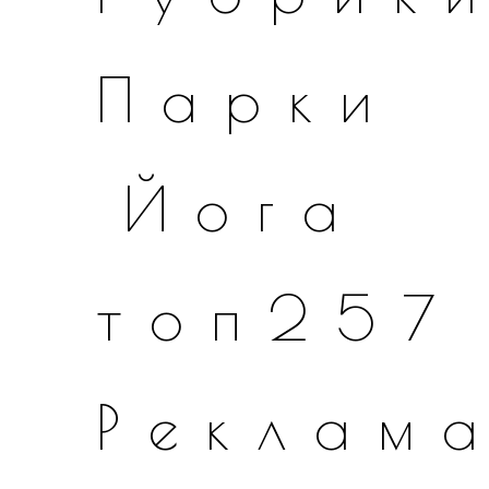
Парки
Йога
топ257
Реклам