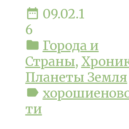
date_range
09.02.1
6
folder
Города и
Страны
,
Хрони
Планеты Земля
label
хорошиенов
ти