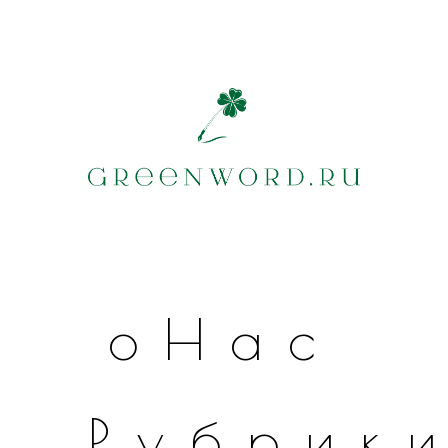
оНас
Рубрик