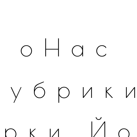
оНас
Рубрик
арки
Йо