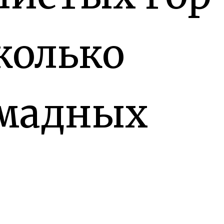
колько
мадных
унов. Паро