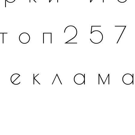
топ25
Реклам