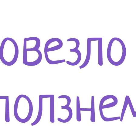
овезло
ползне