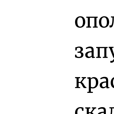
опо
зап
кра
ска