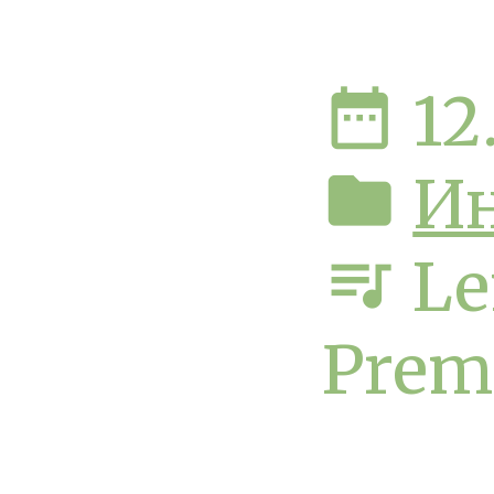
date_range
12
folder
Ин
queue_music
Le
Prem