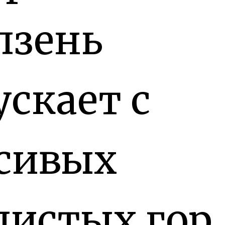
лзень
ускает с
сивых
листых гор