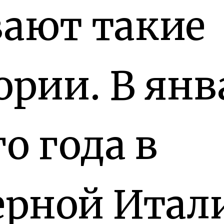
ают такие
ории. В янв
го года в
ерной Итал