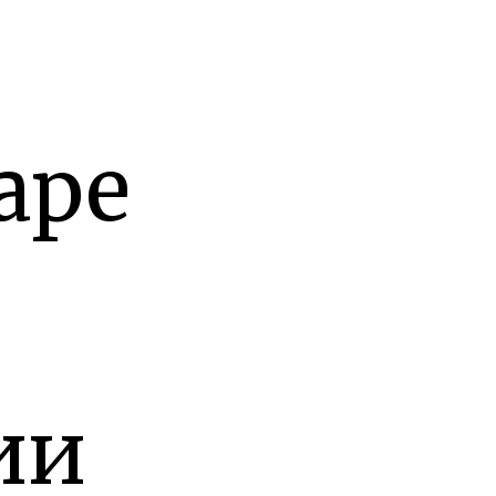
аре
ии