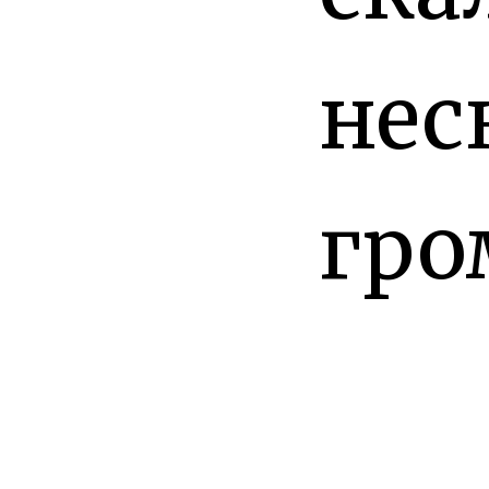
нес
гро
вал