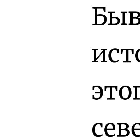
Быв
ист
это
сев