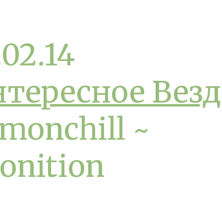
.02.14
тересное Везд
monchill ~
onition