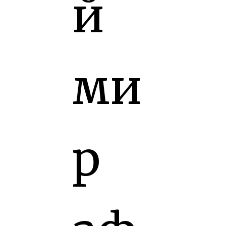
й
ми
р