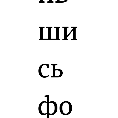
ши
сь
фо