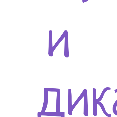
и
дик