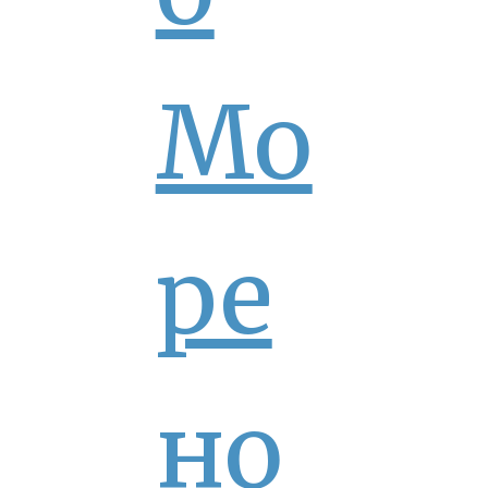
Мо
ре
но