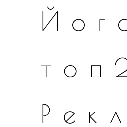
Йог
топ
Рек