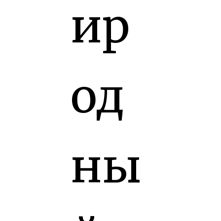
ир
од
ны