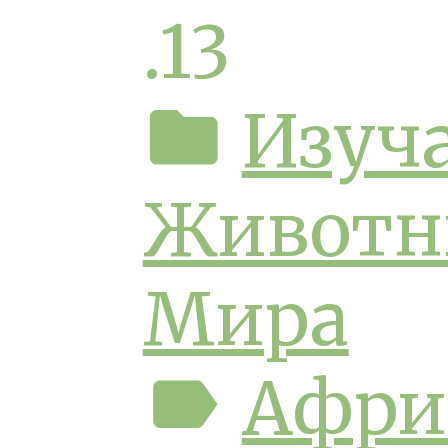
.13
folder
Изуч
Животн
Мира
label
Афри