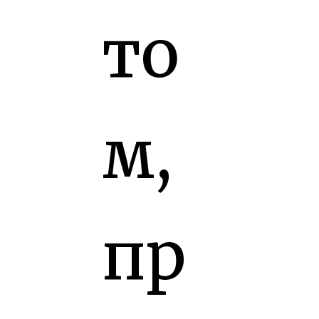
то
м,
пр