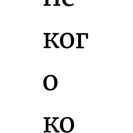
ког
о
ко