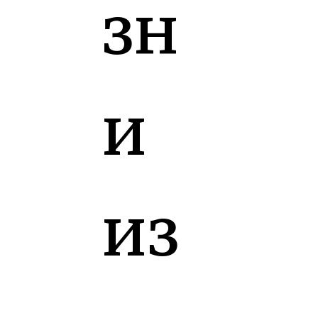
зн
и
из