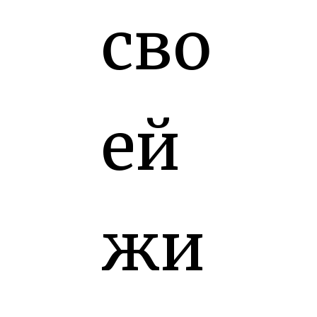
сво
ей
жи