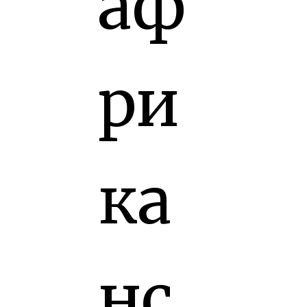
аф
ри
ка
нс