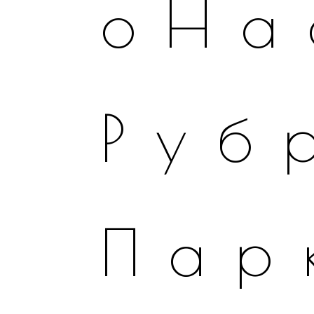
оНа
Руб
Пар