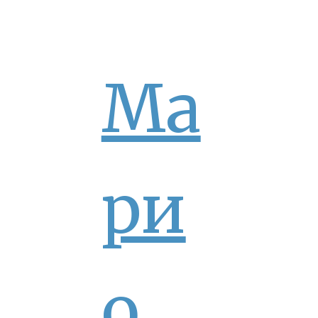
Ма
ри
о