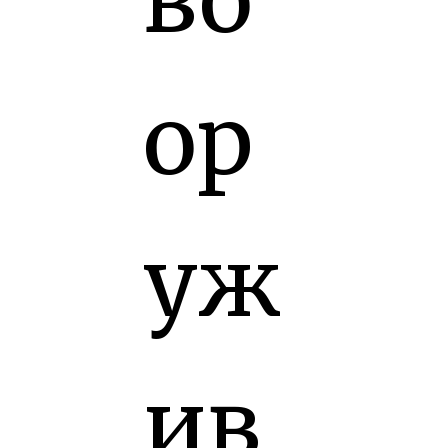
ор
уж
ив