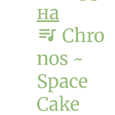
на
queue_music
Chro
nos ~
Space
Cake