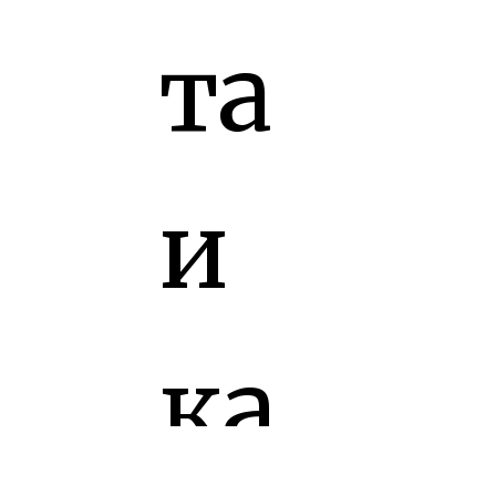
та
и
ка