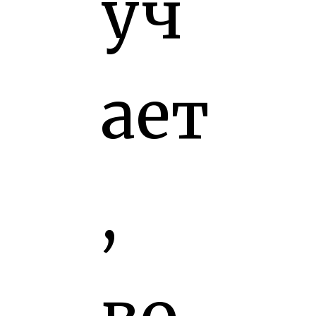
уч
ает
,
во