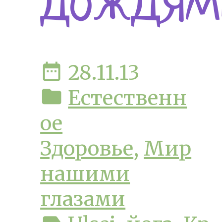
дождям
date_range
28.11.13
folder
Естественн
ое
Здоровье
,
Мир
нашими
глазами