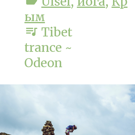
label
Ulsei
,
йога
,
Кр
ым
queue_music
Tibet
trance ~
Odeon