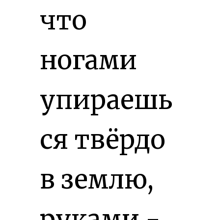
что
ногами
упираешь
ся твёрдо
в землю,
руками -