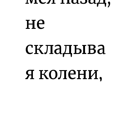
не
складыва
я колени,
напрягая
ягодицы