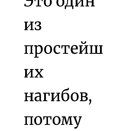
Это один
из
простейш
их
нагибов,
потому