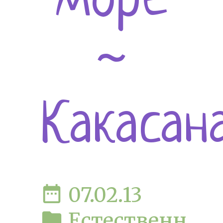
море
~
Какасан
date_range
07.02.13
folder
Естественн