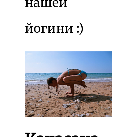
нашей
йогини :)