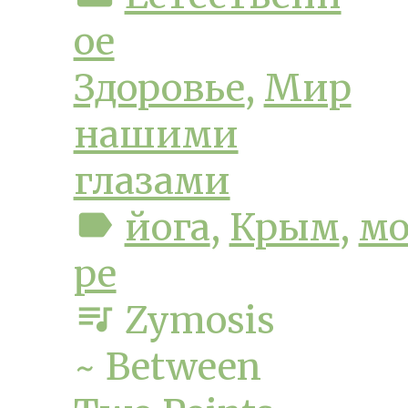
ое
Здоровье
,
Мир
нашими
глазами
label
йога
,
Крым
,
м
ре
queue_music
Zymosis
~ Between