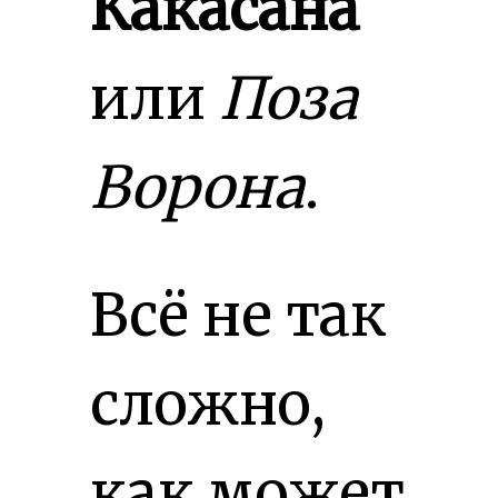
Какасана
или
Поза
Ворона
.
Всё не так
сложно,
как может