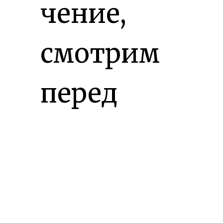
чение,
смотрим
перед
собой на
пол/
землю,