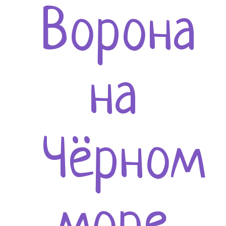
Ворона
на
Чёрном