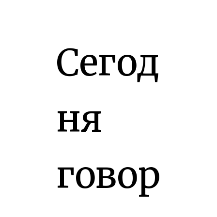
Сегод
ня
говор