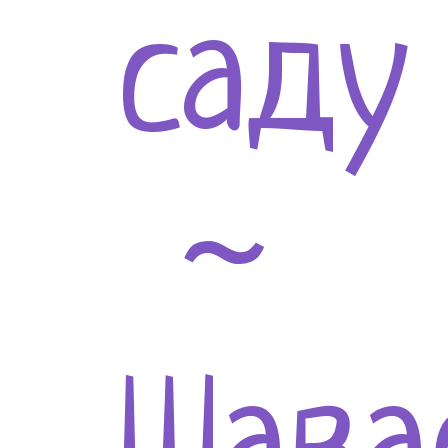
саду
~