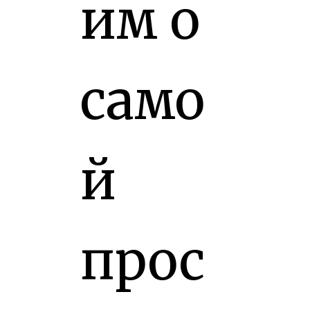
им о
само
й
прос