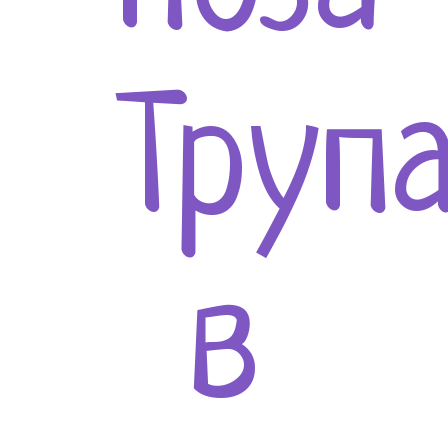
Труп
в