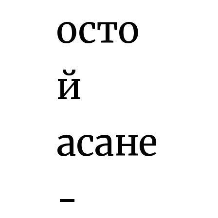
осто
й
асане
-