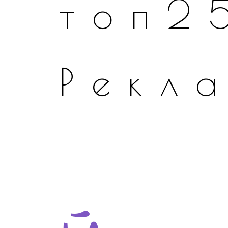
топ2
Рекл