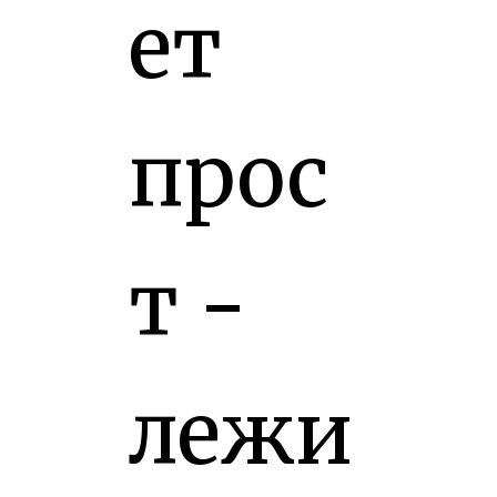
ет
прос
т -
лежи