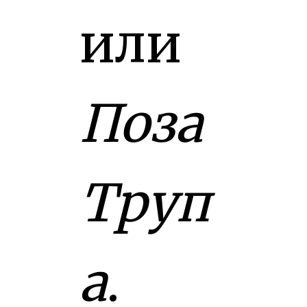
или
Поза
Труп
а
.