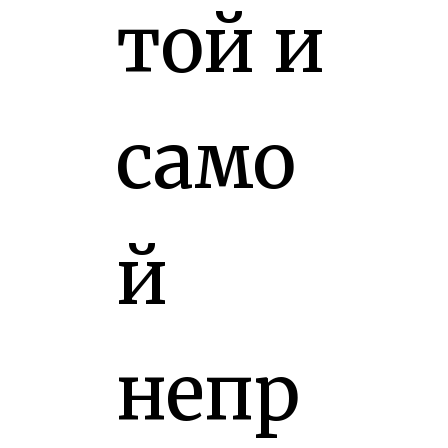
той и
само
й
непр