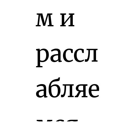
м и
рассл
абляе
мся,