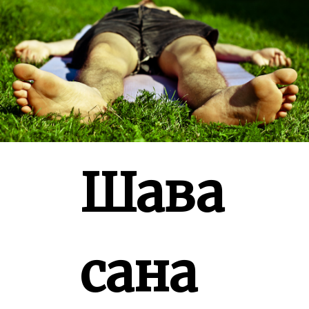
Шава
сана