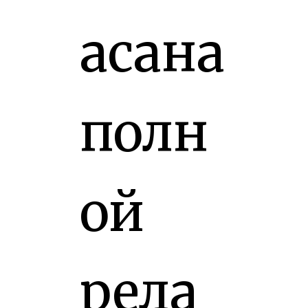
асана
полн
ой
рела