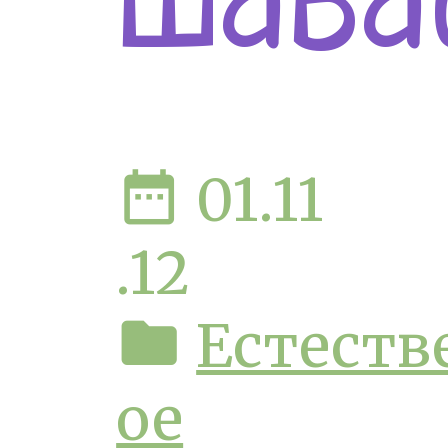
Шава
date_range
01.11
.12
folder
Естеств
ое