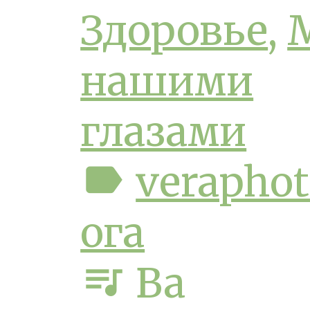
Здоровье
,
нашими
глазами
label
veraphot
ога
queue_music
Ba