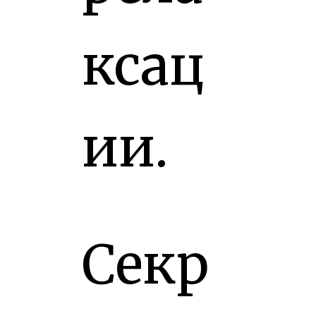
ксац
ии.
Секр