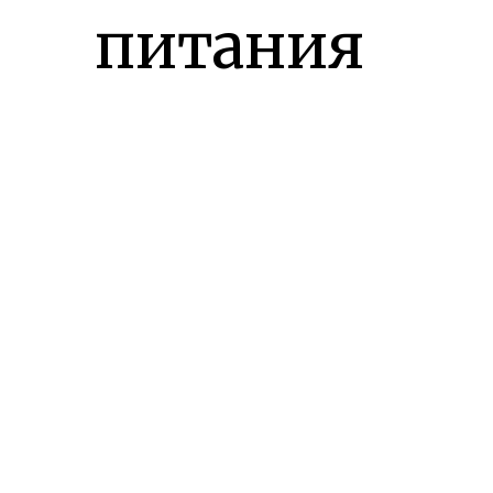
питания
к вашим
волосам.
Профила
ктика