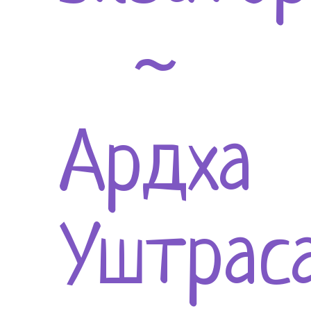
~
Ардха
Уштрас