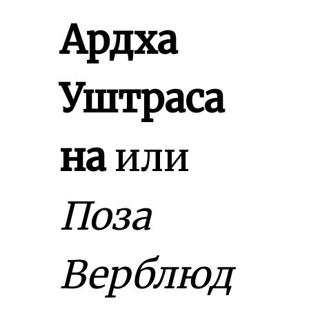
Ардха
Уштраса
на
или
Поза
Верблюд