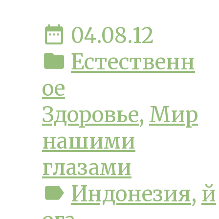
date_range
04.08.12
folder
Естественн
ое
Здоровье
,
Мир
нашими
глазами
label
Индонезия
,
й