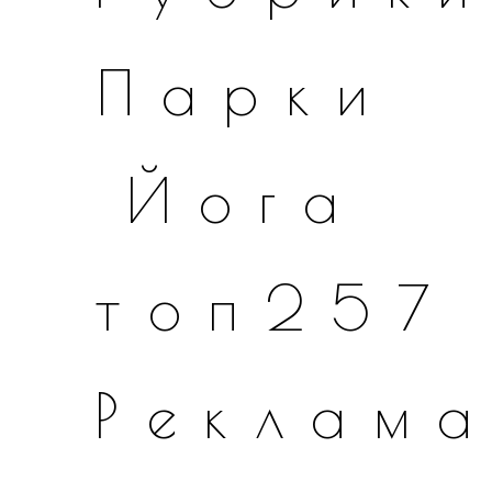
Парки
Йога
топ257
Реклам