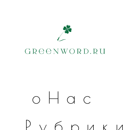
оНас
Рубрик