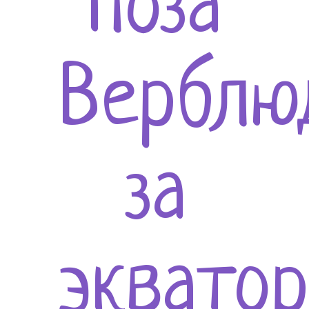
поза
Верблю
за
эквато