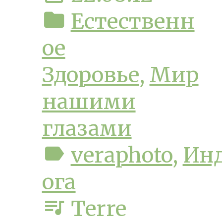
folder
Естественн
ое
Здоровье
,
Мир
нашими
глазами
label
veraphoto
,
Ин
ога
queue_music
Terre