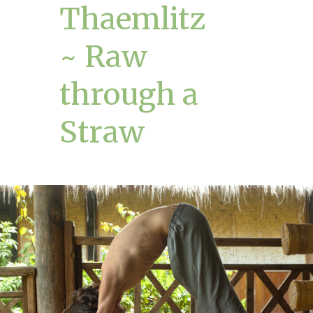
Thaemlitz
~ Raw
through a
Straw