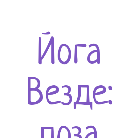
Йога
Везде:
поза