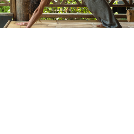
Адхо
Мукха
Шванаса
на
или