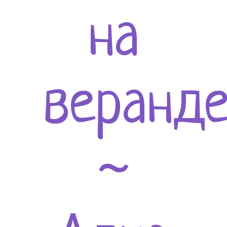
на
веранд
~