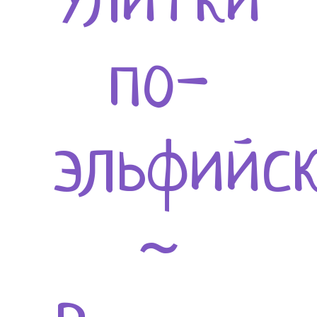
Улитки
по-
эльфийс
~