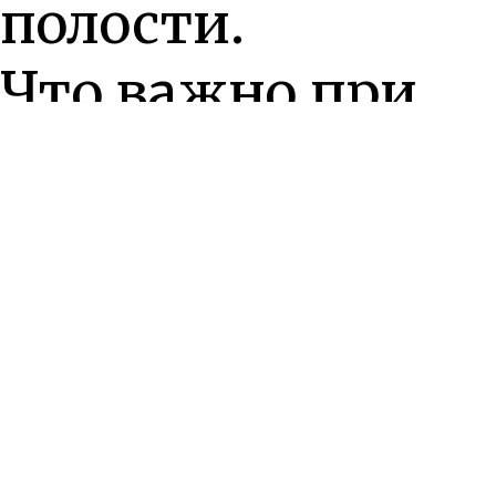
полости.
Что важно при
выполнении - не
открывать обе
ягодицы от пола,
сохраняя
симметрию тела.