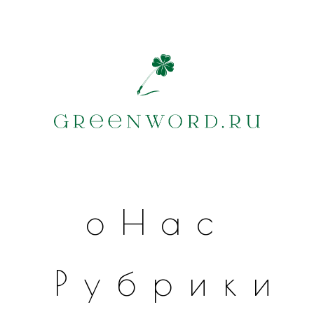
оНас
Рубрики