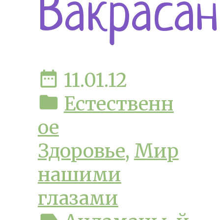
Вакрасан
date_range
11.01.12
folder
Естественн
ое
Здоровье
,
Мир
нашими
глазами
label