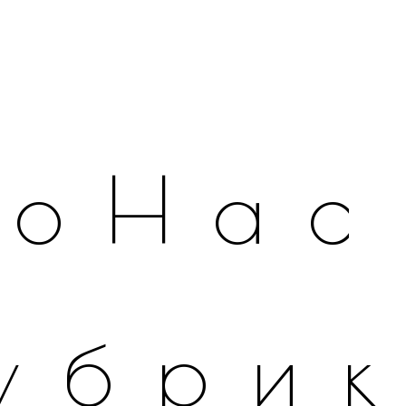
оНас
убри