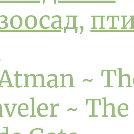
зоосад
,
пт
ы
Atman ~ Th
veler ~ The