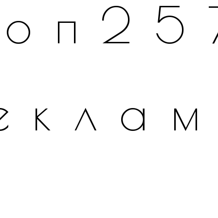
топ25
екла