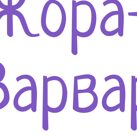
Жора
Варва