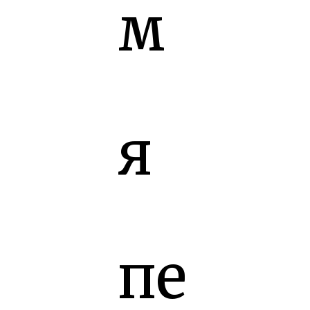
м
я
пе