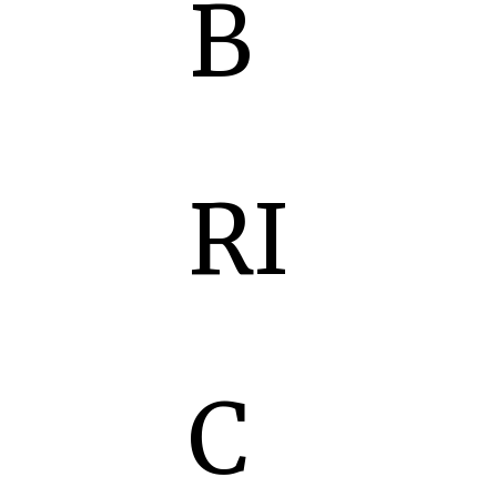
B
RI
C