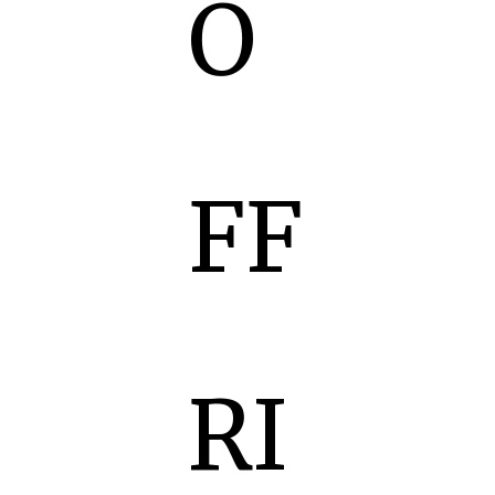
O
FF
RI