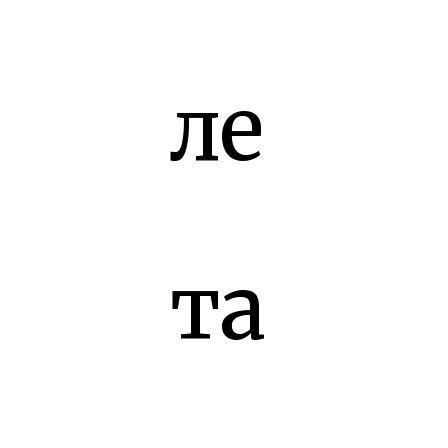
ле
та