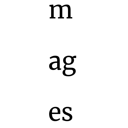
m
ag
es