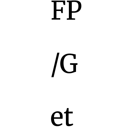
FP
/G
et