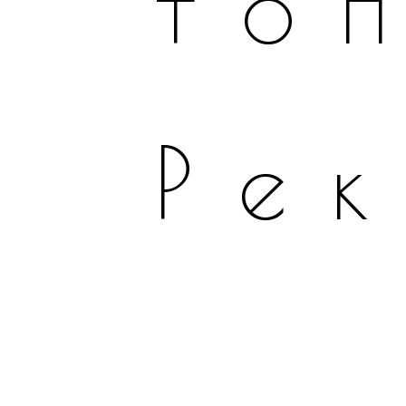
то
Ре