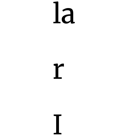
la
r
I