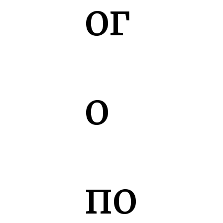
ог
о
по