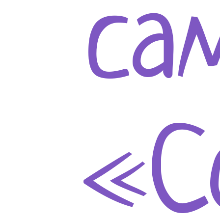
са
«С