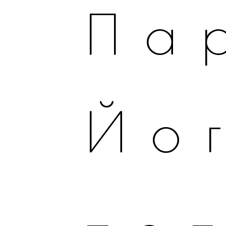
Па
Йо