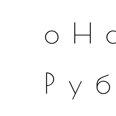
оН
Ру