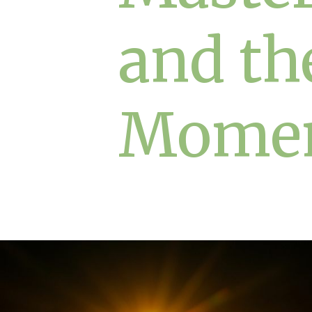
and th
Mome