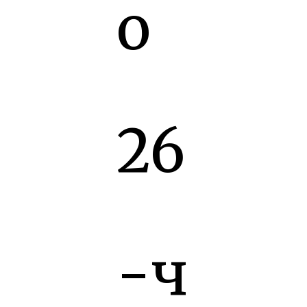
о
26
-ч