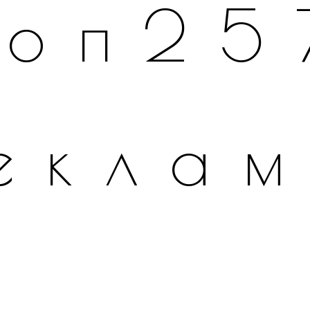
топ25
екла