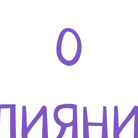
о
лиян