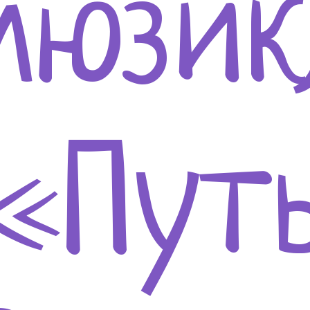
мюзик
«Пут