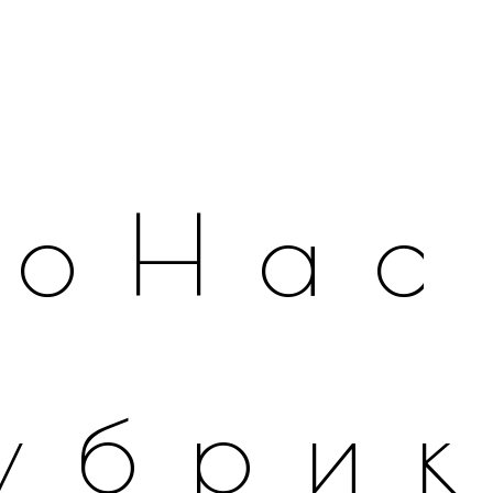
оНас
убри