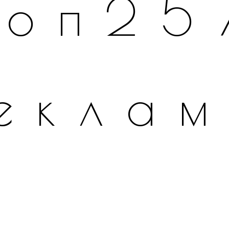
топ25
екла