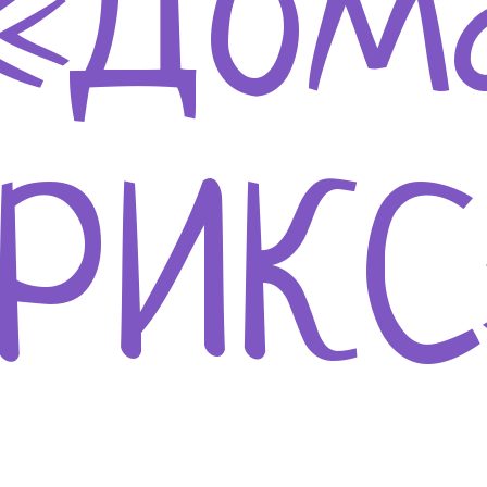
«Дом
РИК