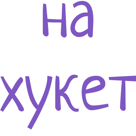
на
хуке