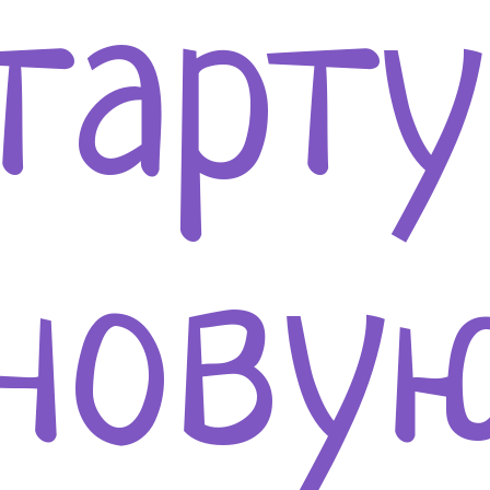
тарт
нову