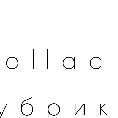
оНас
убри