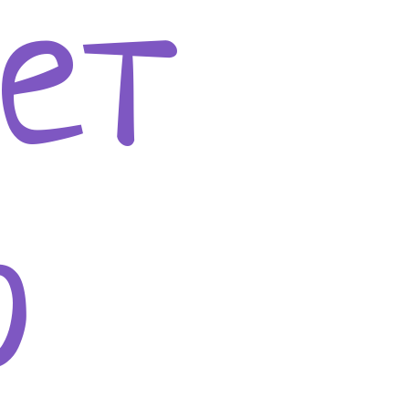
ует
ю