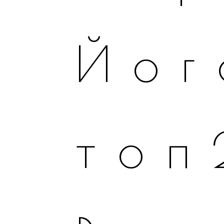
Йог
топ