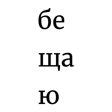
бе
ща
ю