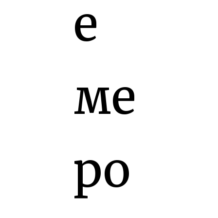
е
ме
ро