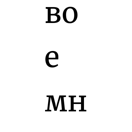
во
е
мн