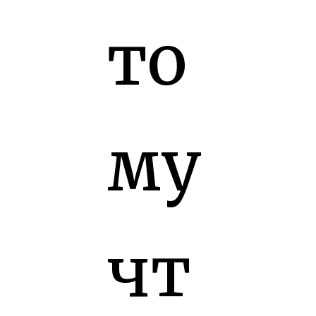
то
му
чт