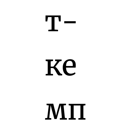
т-
ке
мп