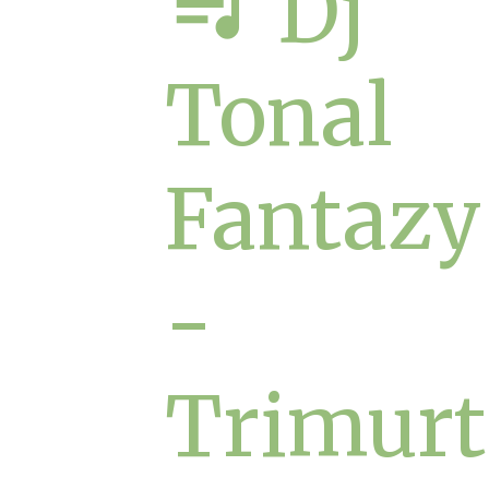
queue_music
Dj
Tonal
Fantazy
-
Trimurt