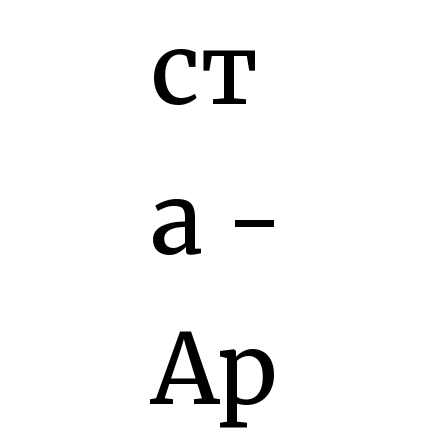
ст
а -
Ар