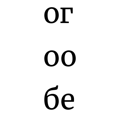
ог
оо
бе