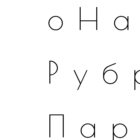
оН
Руб
Пар