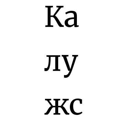
Ка
лу
жс