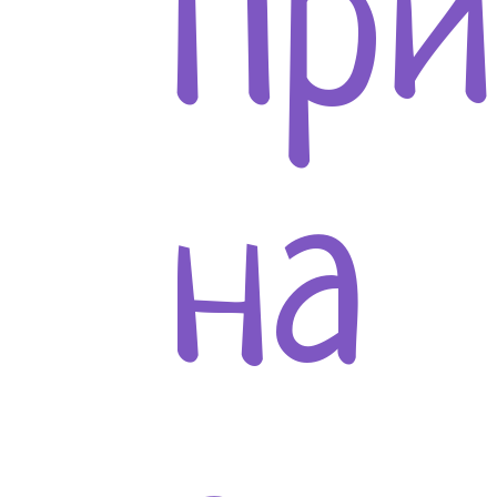
При
на