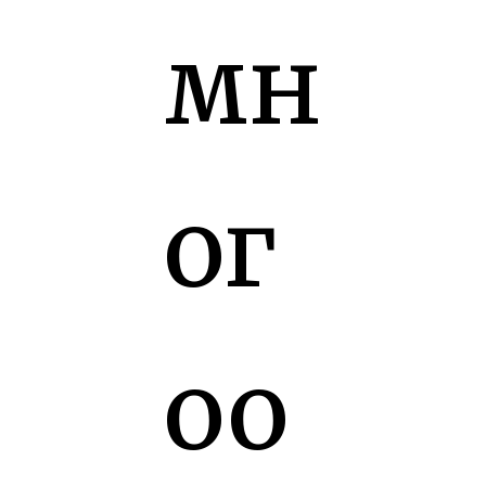
мн
ог
оо