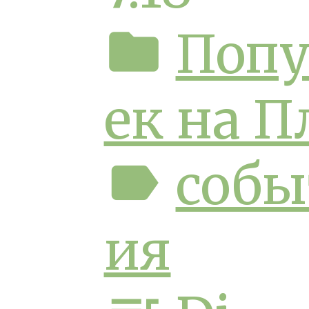
folder
Попу
ек на П
label
собы
ия