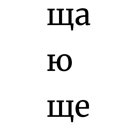
ща
ю
ще