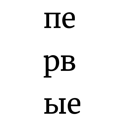
пе
рв
ые