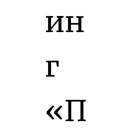
ин
г
«П