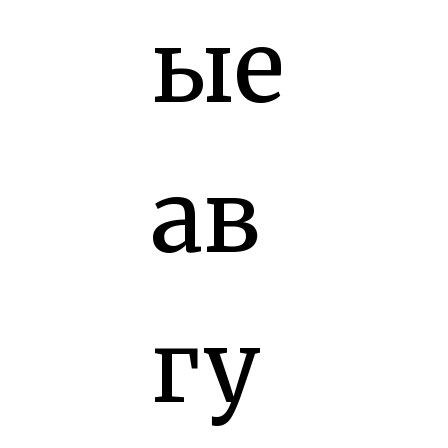
ые
ав
гу