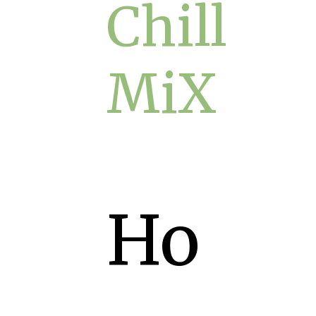
Chill
MiX
Но