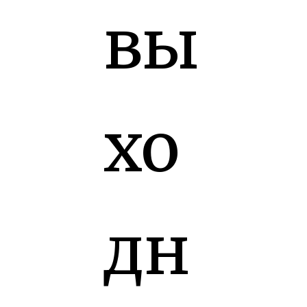
вы
хо
дн