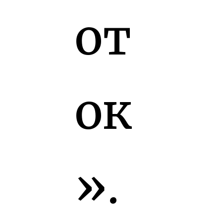
от
ок
».