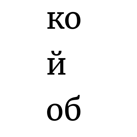
ко
й
об