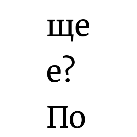
ще
е?
По