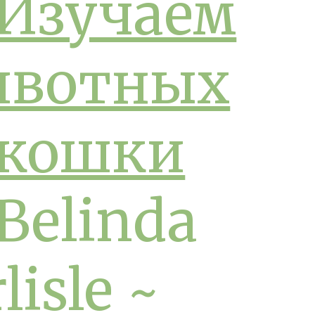
Изучаем
вотных
кошки
Belinda
lisle ~