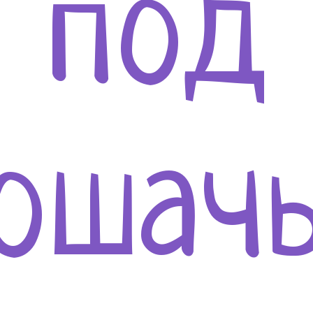
под
ошач