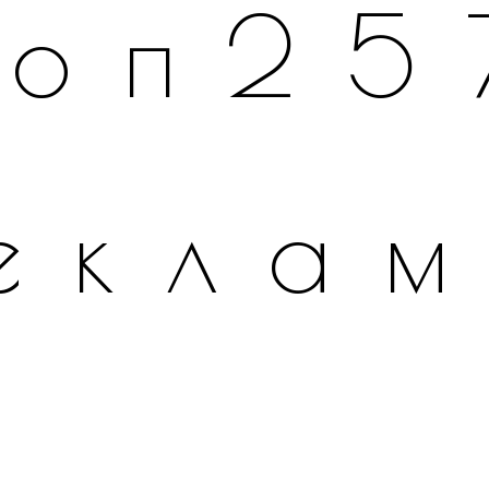
топ25
екла