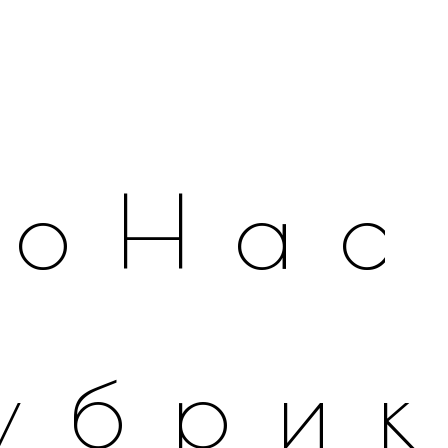
оНас
убри