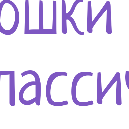
ошки
ласси