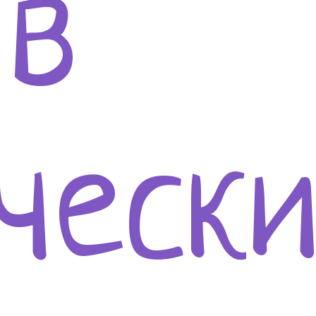
 в
чески