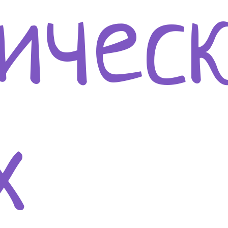
ичес
х