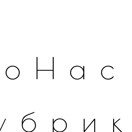
оНас
убри