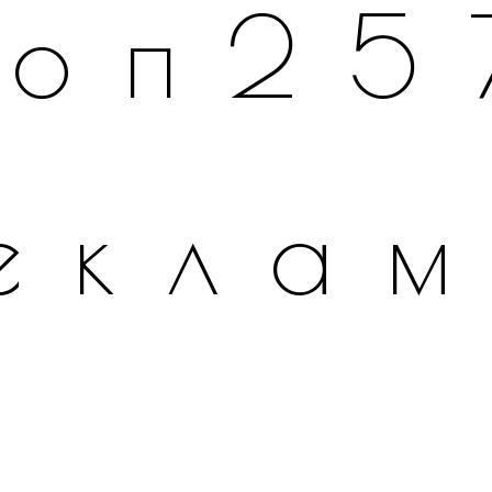
топ25
екла