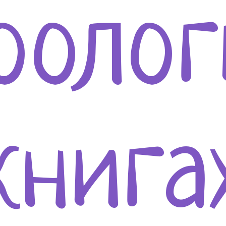
оолог
книга