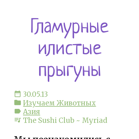
Гламурные
илистые
прыгуны
date_range
30.05.13
folder
Изучаем Животных
label
Азия
queue_music
The Sushi Club ~ Myriad