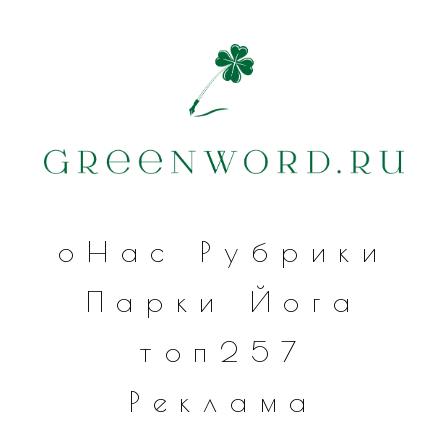
оНас
Рубрики
Парки
Йога
топ257
Реклама