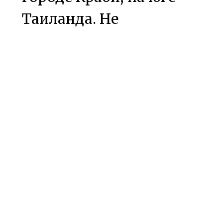
Таиланда. Не
пропустите, не
получится не
улыбаться ~