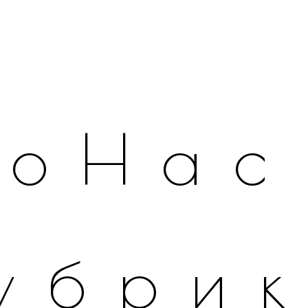
оНас
убри