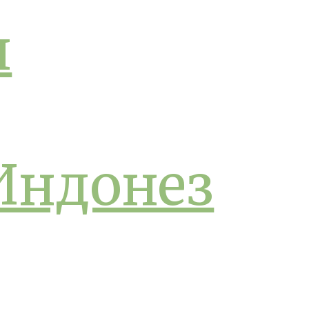
и
Индонез