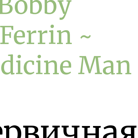
Bobby
Ferrin ~
dicine Man
ервичная