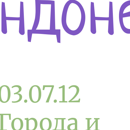
ндон
03.07.12
Города и