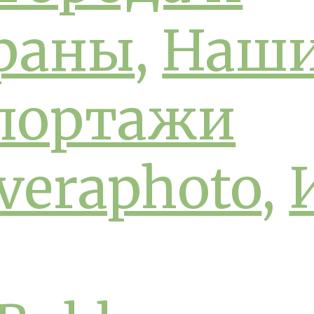
раны
,
Наш
портажи
veraphoto
,