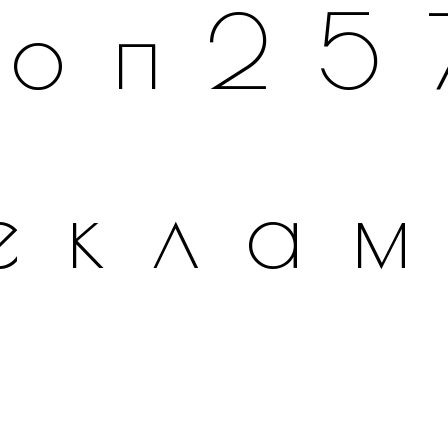
топ25
екла