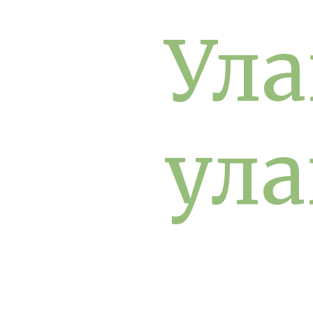
Ула
ула