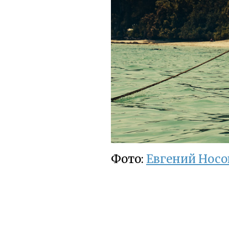
Фото:
Евгений Носо
← 
Alramy
|
Дом