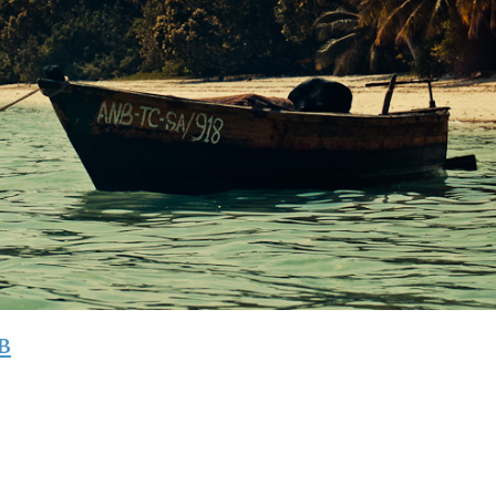
в
Люди Индонезии глазами Hen
ой ▲
|
Познавательный Аптека