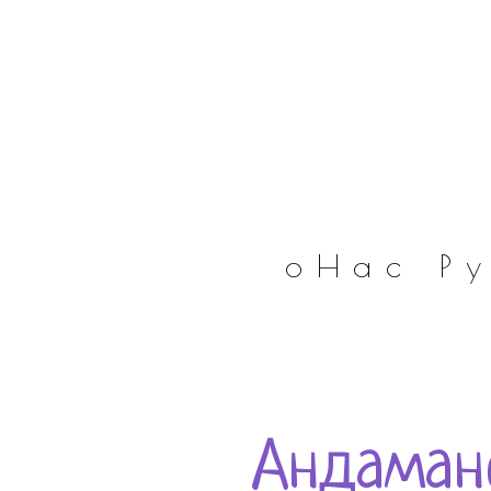
оНас
Р
Андаман