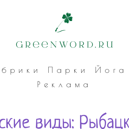
убрики
Парки
Йога
Реклама
ские виды: Рыбацк