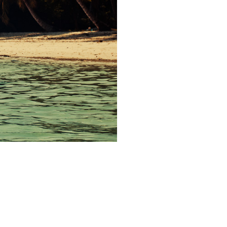
dro
рский огород