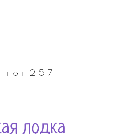
топ257
ая лодка