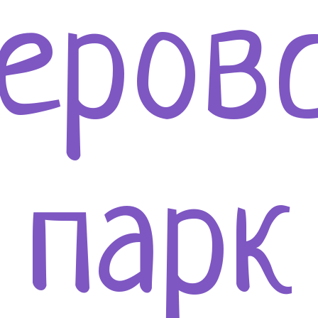
еров
парк