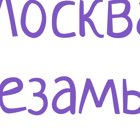
оскв
езам