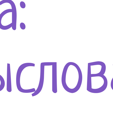
а:
ыслов