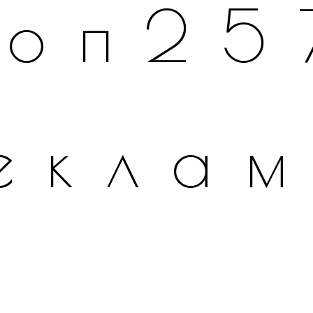
топ25
екла