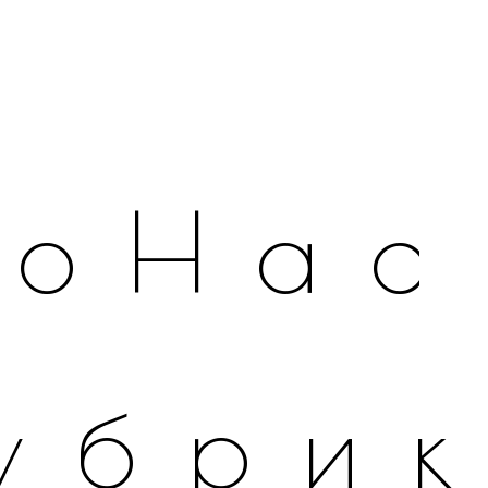
оНас
убри