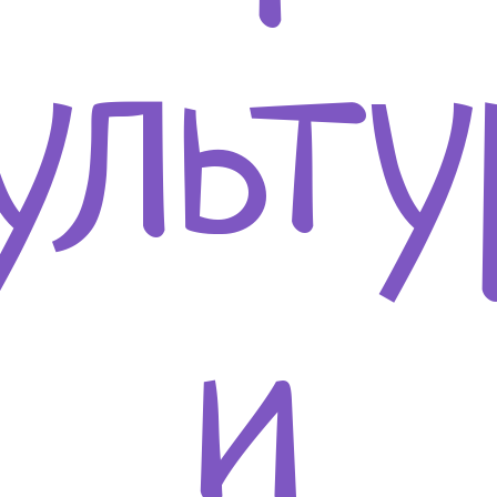
ульт
и