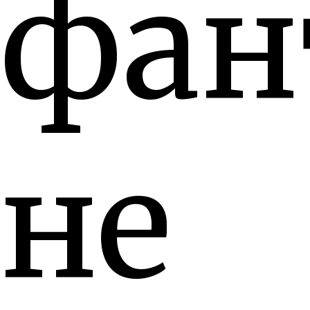
фан
не