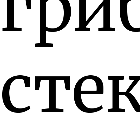
гри
сте