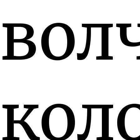
вол
кол