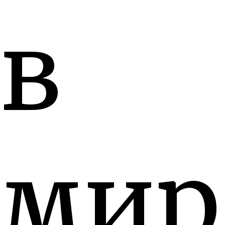
в
мир