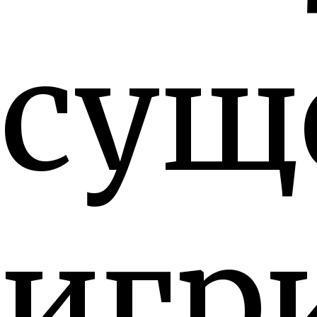
сущ
игр