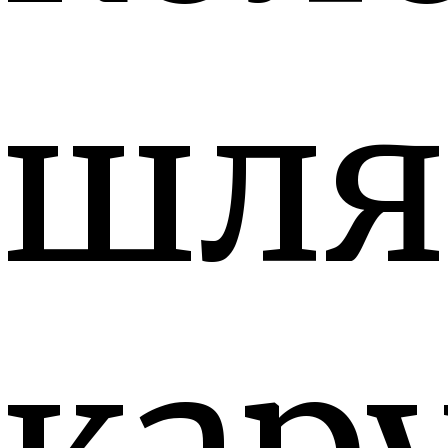
шля
кар