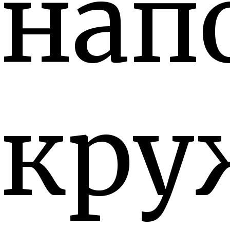
нап
кру