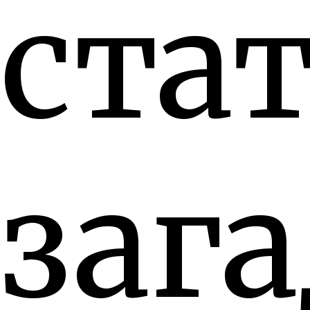
стат
заг