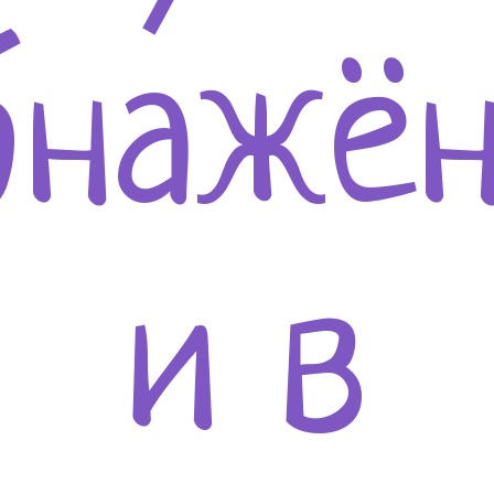
бнажё
и в