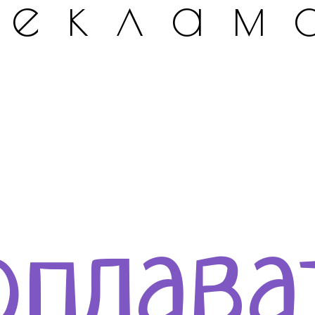
Реклам
оплава