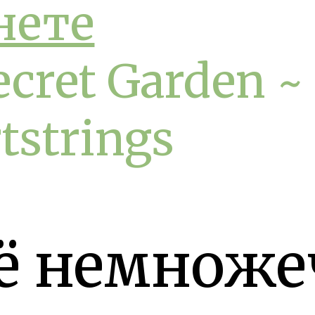
нете
cret Garden ~
tstrings
ё немноже