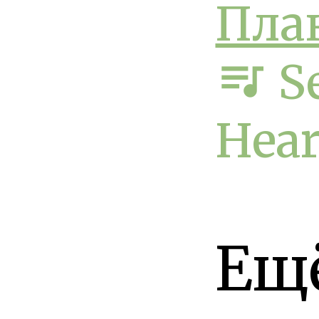
Пла
queue_music
Se
Hear
Ещ