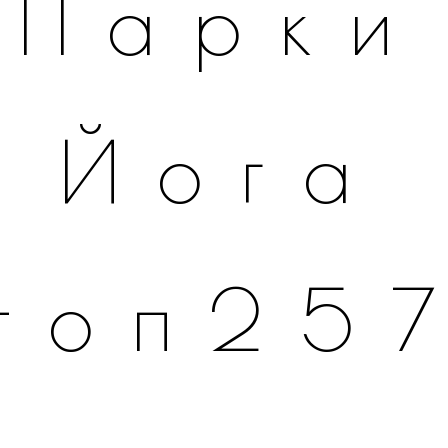
Парки
Йога
топ25