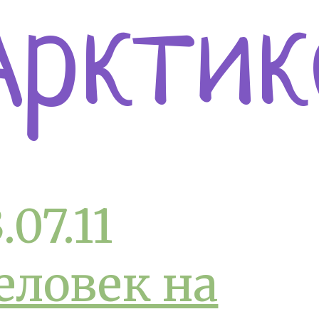
Арктик
.07.11
еловек на