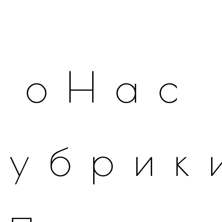
оНас
Рубрик