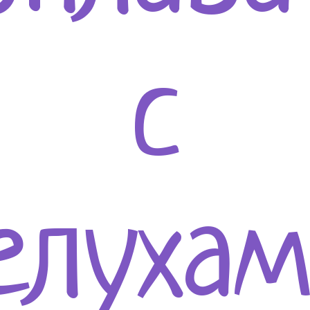
с
елухам