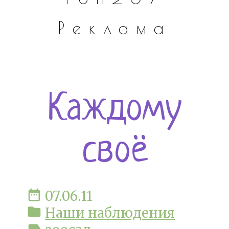
Реклама
Каждому
своё
date_range
07.06.11
folder
Наши наблюдения
label