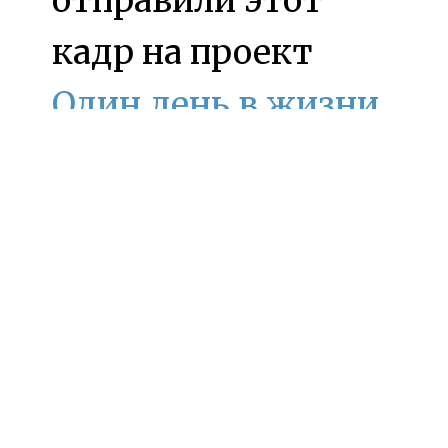
кадр на проект
Один день в жизни
страны
журнала
«Русский
репортер».
Представляю себе
хронологию: в два
часа после полудня