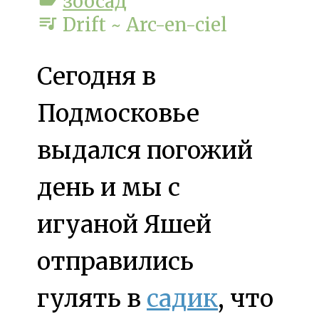
зоосад
queue_music
Drift ~ Arc-en-ciel
Сегодня в
Подмосковье
выдался погожий
день и мы с
игуаной Яшей
отправились
гулять в
садик
, что