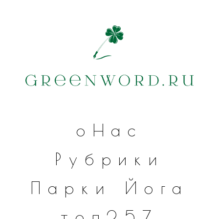
оНас
Рубрики
Парки
Йога
топ257