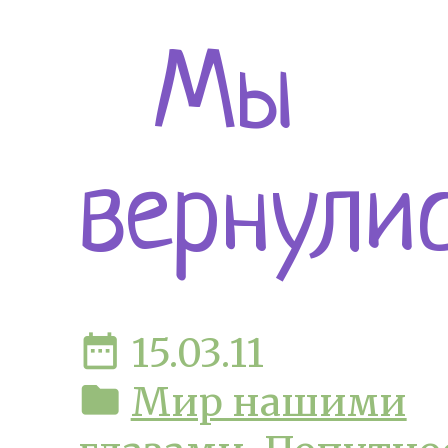
Мы
вернулис
date_range
15.03.11
folder
Мир нашими