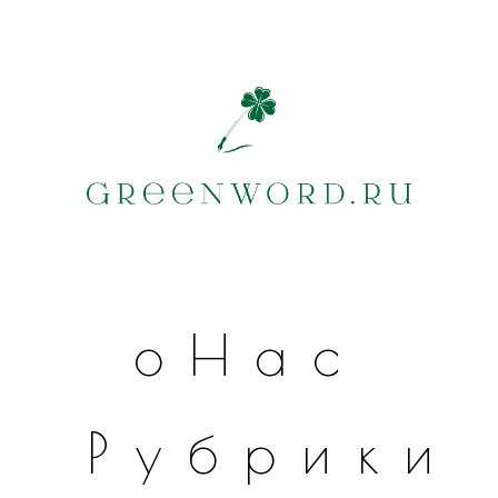
оНас
Рубрики