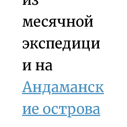
месячной
экспедици
и на
Андаманск
ие острова