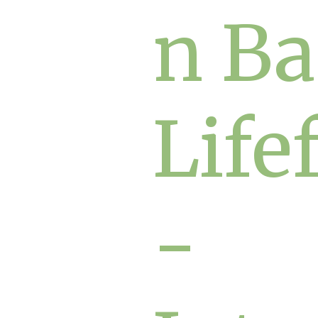
n Ba
Life
-