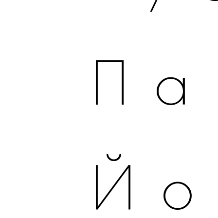
Па
Йо