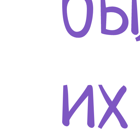
бы
их