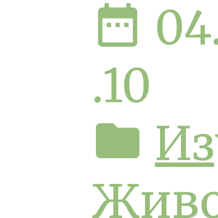
date_range
04
.10
folder
Из
Жив