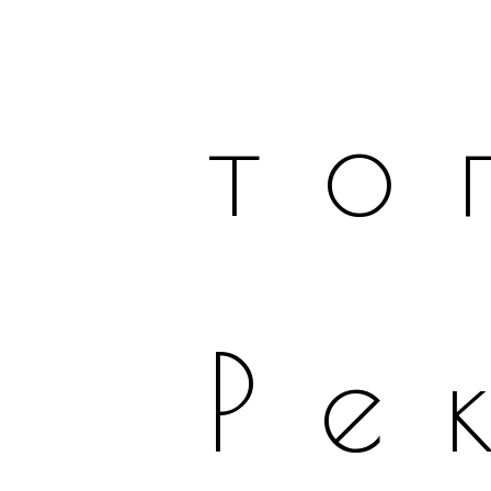
то
Ре