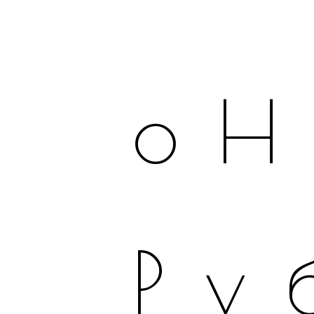
оН
Ру