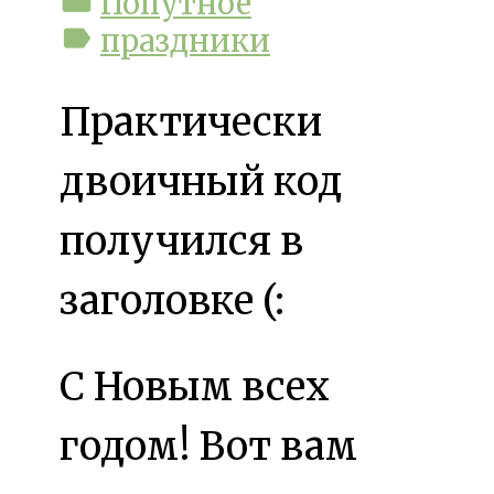
folder
Попутное
label
праздники
Практически
двоичный код
получился в
заголовке (:
С Новым всех
годом! Вот вам