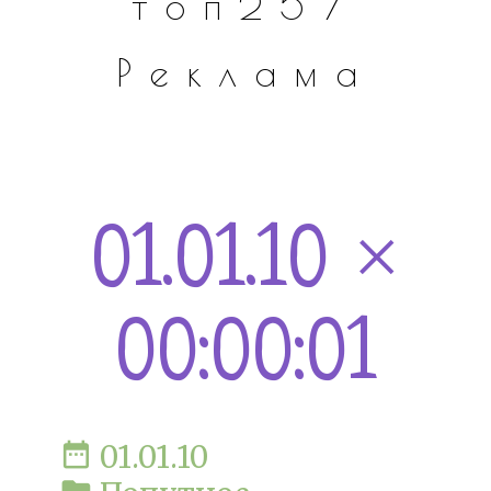
топ257
Реклама
01.01.10 ×
00:00:01
date_range
01.01.10