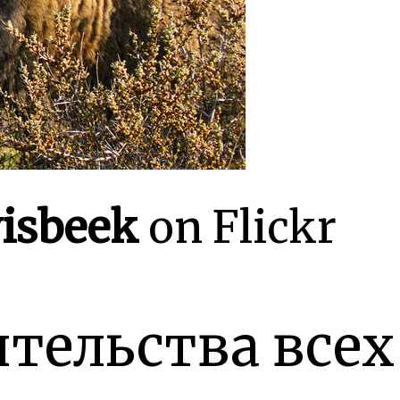
visbeek
on Flickr
тельства всех