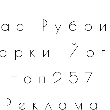
ас
Рубр
арки
Йо
топ257
Реклама