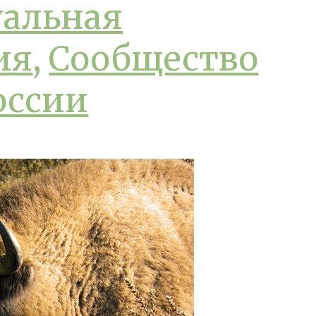
альная
ия
,
Сообщество
оссии