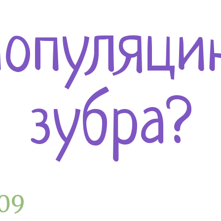
популяци
зубра?
.09