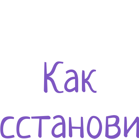
Как
сстанов