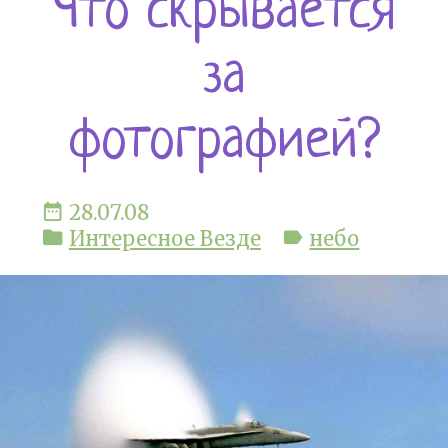
Что скрывается
за
фотографией?
date_range
28.07.08
folder
Интересное Везде
label
небо