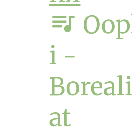
queue_music
Oop
i -
Boreal
at