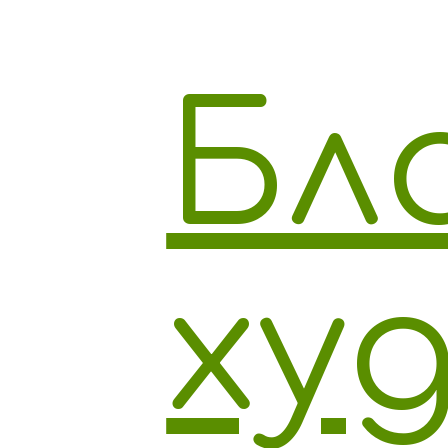
Бл
ху