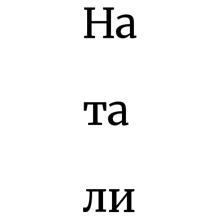
На
та
ли