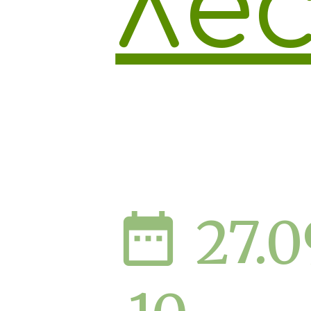
лес
date_range
27.0