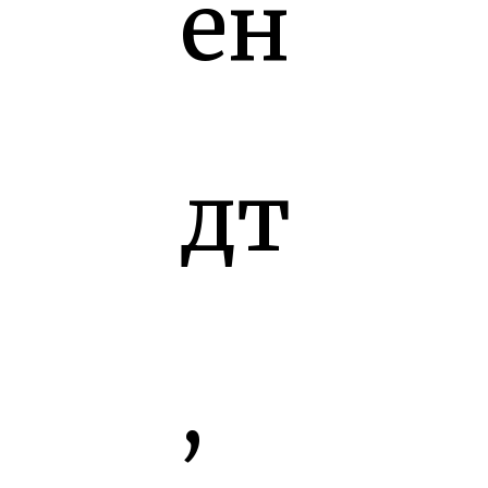
ен
дт
,