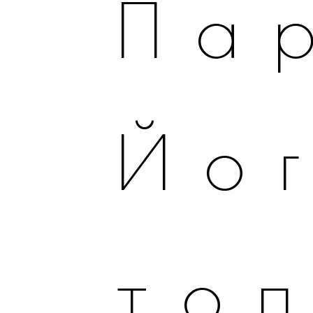
Па
Йо
то