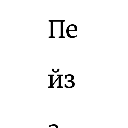
Пе
йз