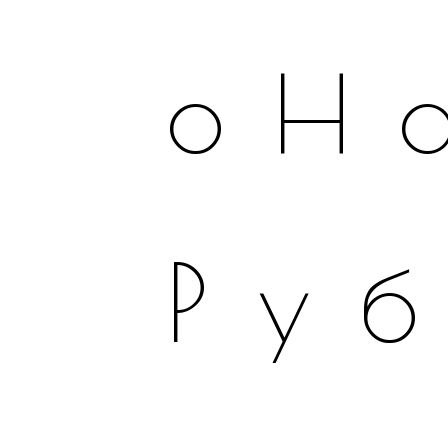
оН
Ру