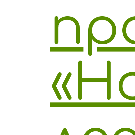
пр
«Н