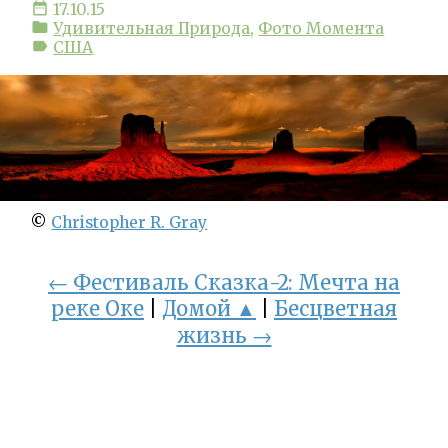
date_range
17.10.15
folder
Удивительная Природа
,
Фото Момента
label
США
©
Christopher R. Gray
← Фестиваль Сказка-2: Мечта на
реке Оке
|
Домой ▲
|
Бесцветная
жизнь →