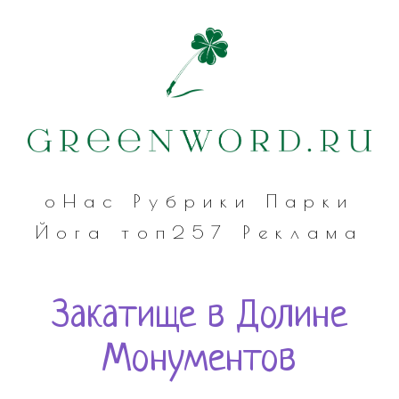
оНас
Рубрики
Парки
Йога
топ257
Реклама
Закатище в Долине
Монументов