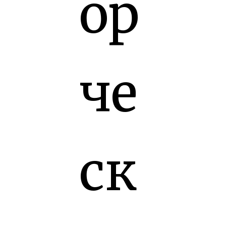
ор
че
ск