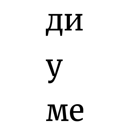
ди
у
ме