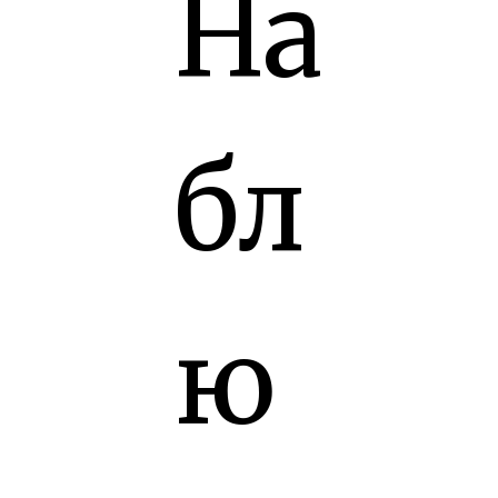
На
бл
ю