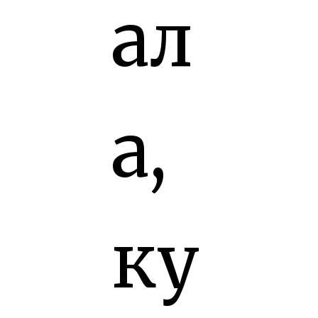
ал
а,
ку