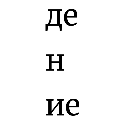
де
н
ие