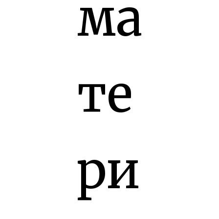
ма
те
ри