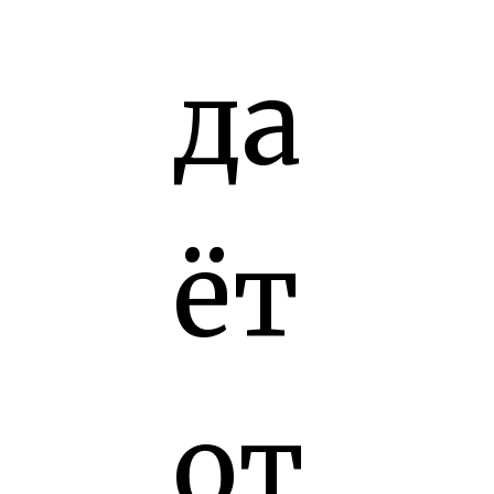
да
ёт
от