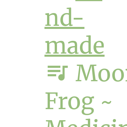
nd-
made
queue_music
Moo
Frog ~