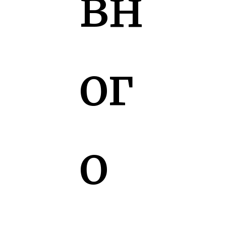
вн
ог
о