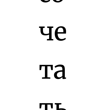
че
та
ть