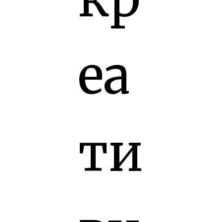
еа
ти