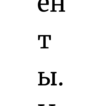
ен
т
ы.