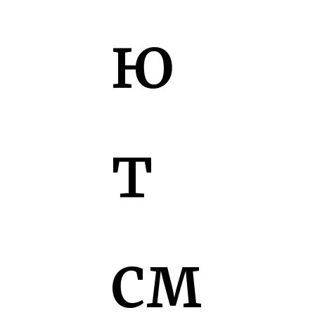
ю
т
см