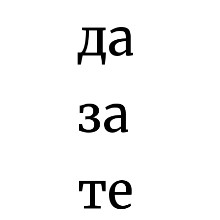
да
за
те