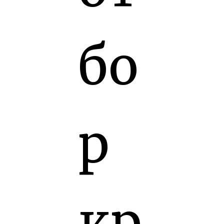
бо
р
кр