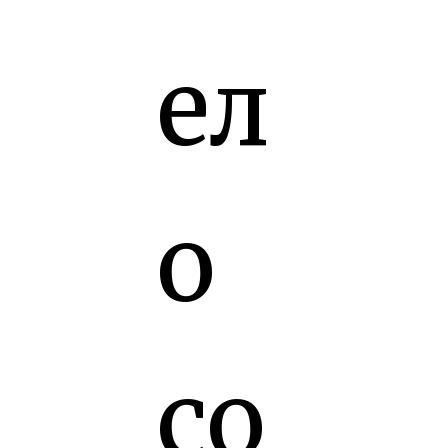
ел
о
со