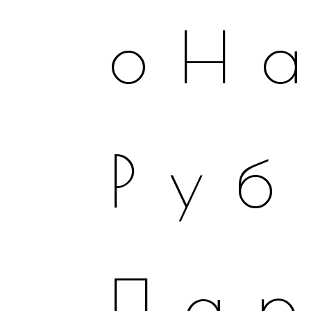
оН
Руб
Па