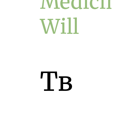
Medici
Will
Тв