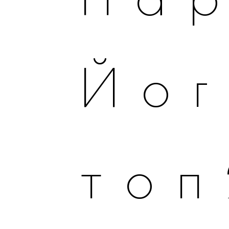
Йо
то