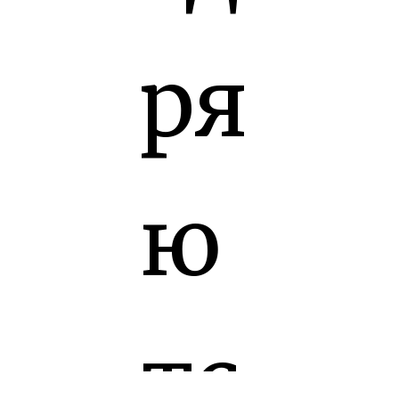
ря
ю
тс