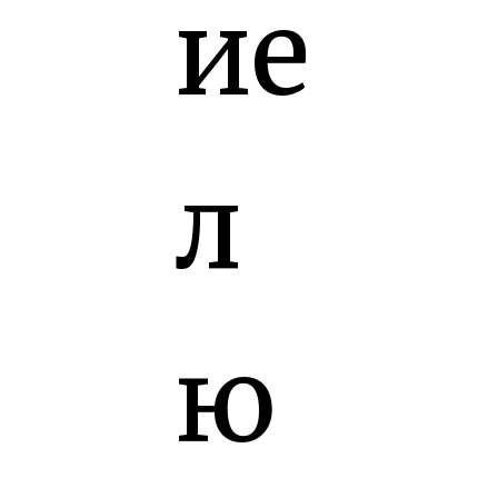
ие
л
ю