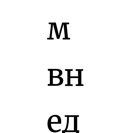
м
вн
ед