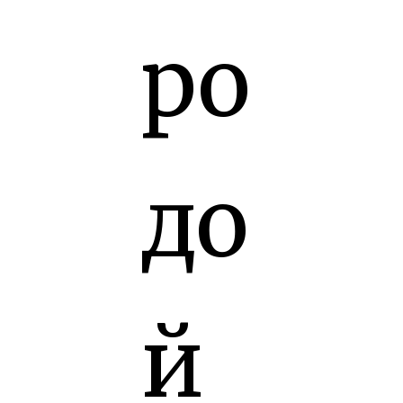
ро
до
й