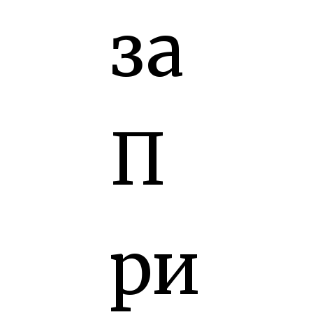
за
П
ри